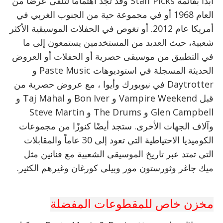
ابدأ بقائمة Staff Picks وقد تجد اهتماماً لتلقى عرضاً من
العام 1968 أو في مجموعة حية من الجنوب الغربي في
أمريكا عام 2012. أو تغوص في الحفلات الموسيقية الأكثر
شعبية، حيث العديد من المستخدمين يستمعون إلى ما
في التطبيق من موسيقى حصرية أو الحفلات أو العروض
الحديثة المسجلة في استوديوهات Paste Music و
Daytrotter في نيويورك وأيوا ، مع عروض حصرية من
قبل Vampire Weekend و Bon Iver و Taj Mahal و
Glen Campbell و The Drums و Steve Martin
وآلاف الجهات الأخرى. ستجد أيضًا كنوزًا من مجموعات
الكوميديا ​​الاحتياطية التي تعود إلى 30 عاماً والمقابلات
التي تمتد عبر تاريخ الموسيقى الشعبية مع فنانين مثل
ميك جاغر وثورستون مور وبيلي كورغان وغيرهم الكثير.
مخزن خاص للمقطوعات المفضلة