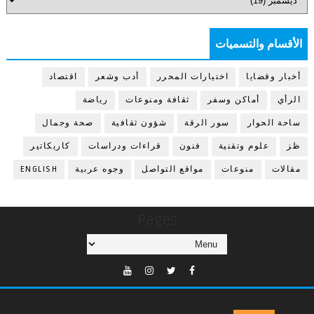
الأقسام والتسميات
أخبار وقضايا
اختيارات المحرر
أدب وشعر
اقتصاد
الرأي
أماكن وسفر
ثقافة ومنوعات
رياضة
ساحة الحوار
سور الرقة
شؤون ثقافية
صحة وجمال
ظز
علوم وتقنية
فنون
قراءات ودراسات
كاريكاتير
مقالات
منوعات
مواقع التواصل
وجوه عربية
ENGLISH
Pages