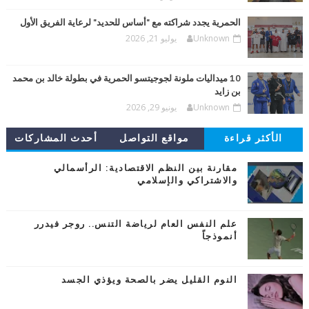
الحمرية يجدد شراكته مع "أساس للحديد" لرعاية الفريق الأول
Unknown
يوليو 21, 2026
10 ميداليات ملونة لجوجيتسو الحمرية في بطولة خالد بن محمد
بن زايد
Unknown
يونيو 29, 2026
الأكثر قراءة
مواقع التواصل
أحدث المشاركات
مقارنة بين النظم الاقتصادية: الرأسمالي
والاشتراكي والإسلامي
علم النفس العام لرياضة التنس.. روجر فيدرر
أنموذجاً
النوم القليل يضر بالصحة ويؤذي الجسد