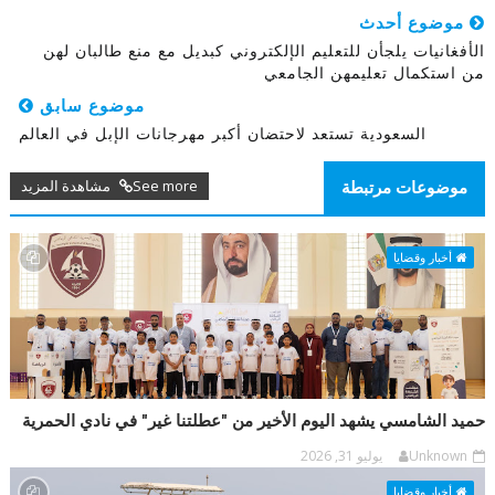
موضوع أحدث
الأفغانيات يلجأن للتعليم الإلكتروني كبديل مع منع طالبان لهن
من استكمال تعليمهن الجامعي
موضوع سابق
السعودية تستعد لاحتضان أكبر مهرجانات الإبل في العالم
See more مشاهدة المزيد
موضوعات مرتبطة
أخبار وقضايا
حميد الشامسي يشهد اليوم الأخير من "عطلتنا غير" في نادي الحمرية
Unknown
يوليو 31, 2026
أخبار وقضايا