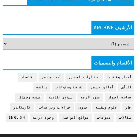
الأرشيف ARCHIVE
الأقسام والتسميات
أخبار وقضايا
اختيارات المحرر
أدب وشعر
اقتصاد
الرأي
أماكن وسفر
ثقافة ومنوعات
رياضة
ساحة الحوار
سور الرقة
شؤون ثقافية
صحة وجمال
ظز
علوم وتقنية
فنون
قراءات ودراسات
كاريكاتير
مقالات
منوعات
مواقع التواصل
وجوه عربية
ENGLISH