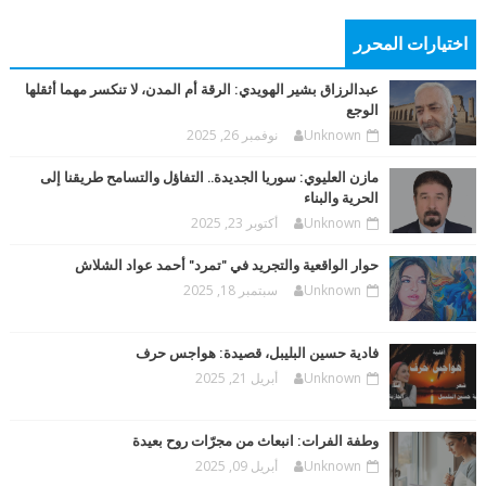
اختيارات المحرر
عبدالرزاق بشير الهويدي: الرقة أم المدن، لا تنكسر مهما أثقلها
الوجع
Unknown
نوفمبر 26, 2025
مازن العليوي: سوريا الجديدة.. التفاؤل والتسامح طريقنا إلى
الحرية والبناء
Unknown
أكتوبر 23, 2025
حوار الواقعية والتجريد في "تمرد" أحمد عواد الشلاش
Unknown
سبتمبر 18, 2025
فادية حسين البليبل، قصيدة: هواجس حرف
Unknown
أبريل 21, 2025
وطفة الفرات: انبعاث من مجرّات روح بعيدة
Unknown
أبريل 09, 2025