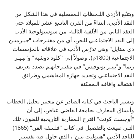
ويتتبّع الأزدي اللـحظاتِ الـمفصلية في هذا الشكل من
النقد الأدبي، ابتداءً من القرن التاسع عشر للميلاد حتى
العقد الثاني من الألفية الثالثة، من سوسيولوجية الأدب
إلى النقد الاجتماعـي للنص، أي من مقتـرحات "جيـرميـن
دي ستايل" وهي تدرُس الأدب في علاقاته بالمؤسسات
الاجتماعية (1800م)، وصولاً إلى "كلود دوشيه" و"بيـيـر
زيما" و"بييـر بوبوفيش" في مقتـرحاتهـم بصدد تعريف
النقد الاجتماعـي وتحديد جهازه المفاهيمي وطرائق
اشتغاله وآفاقه الـممكنة.
ويشير الباحث في كتابه الصادر عن مختبر تحليل الخطاب
وأنساق المعارف بجامعة القاضي عياض، إلى أن
"أوجست كونت" اقترح الـمقاربة التاريخية للفنون، تلك
التـي صيغت بالتفصيل في كتاب "فلسفة الفن" (1865)
للناقد الأدبي "هيبوليت تيـن"، الذي حاول فيه تفسيـر