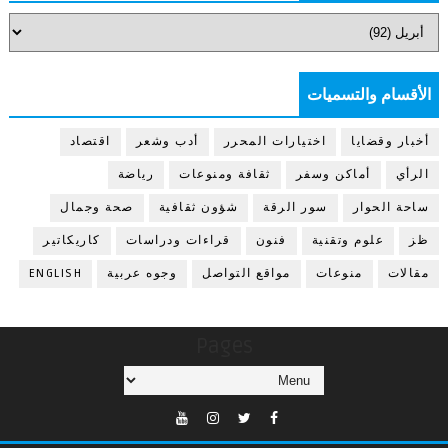
الأقسام والتسميات
أخبار وقضايا
اختيارات المحرر
أدب وشعر
اقتصاد
الرأي
أماكن وسفر
ثقافة ومنوعات
رياضة
ساحة الحوار
سور الرقة
شؤون ثقافية
صحة وجمال
ظز
علوم وتقنية
فنون
قراءات ودراسات
كاريكاتير
مقالات
منوعات
مواقع التواصل
وجوه عربية
ENGLISH
Pages