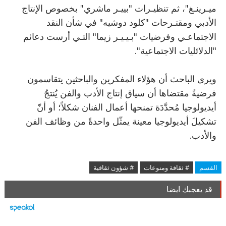
ميـرينـغ"، ثم تنظيـرات "بييـر ماشري" بخصوص الإنتاج
الأدبي ومقتـرحات "كلود دوشيه" في شأن النقد
الاجتماعـي وفرضيات "بـيـيـر زيما" التـي أرست دعائم
"الدلائليات الاجتماعية".
ويرى الباحث أن هؤلاء المفكرين والباحثين يتقاسمون
فرضيةً مقتضاها أن سياق إنتاج الأدب والفن يُنتجُ
أيديولوجيا مُحدَّدَة تمنحها أعمال الفنان شكلاً؛ أو أنّ
تشكيلَ أيديولوجيا معينة يمثّل واحدةً من وظائف الفن
والأدب.
القسم
# ثقافة ومنوعات
# شؤون ثقافية
قد يعجبك ايضا