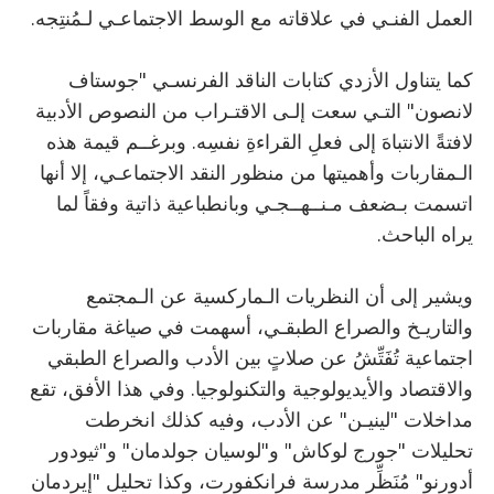
العمل الفنـي في علاقاته مع الوسط الاجتماعـي لـمُنتِجه.
كما يتناول الأزدي كتابات الناقد الفرنسـي "جوستاف
لانصون" التـي سعت إلـى الاقتـراب من النصوص الأدبية
لافتةً الانتباهَ إلى فعلِ القراءةِ نفسِه. وبرغــم قيمة هذه
الـمقاربات وأهميتها من منظور النقد الاجتماعـي، إلا أنها
اتسمت بـضعف مـنــهــجـي وبانطباعية ذاتية وفقاً لما
يراه الباحث.
ويشير إلى أن النظريات الـماركسية عن الـمجتمع
والتاريـخ والصراع الطبقـي، أسهمت في صياغة مقاربات
اجتماعية تُفَتِّشُ عن صلاتٍ بين الأدب والصراع الطبقي
والاقتصاد والأيديولوجية والتكنولوجيا. وفي هذا الأفق، تقع
مداخلات "لينيـن" عن الأدب، وفيه كذلك انخرطت
تحليلات "جورج لوكاش" و"لوسيان جولدمان" و"ثيودور
أدورنو" مُنَظِّر مدرسة فرانكفورت، وكذا تحليل "إيردمان