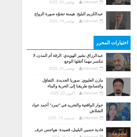
Unknown
نوفمبر 26, 2025
عبدالكريم البليخ: هيمنة تشوّه صورة الزواج
Unknown
نوفمبر 19, 2025
اختيارات المحرر
عبدالرزاق بشير الهويدي: الرقة أم المدن، لا
تنكسر مهما أثقلها الوجع
Unknown
نوفمبر 26, 2025
مازن العليوي: سوريا الجديدة.. التفاؤل
والتسامح طريقنا إلى الحرية والبناء
Unknown
أكتوبر 23, 2025
حوار الواقعية والتجريد في "تمرد" أحمد عواد
الشلاش
Unknown
سبتمبر 18, 2025
فادية حسين البليبل، قصيدة: هواجس حرف
Unknown
أبريل 21, 2025