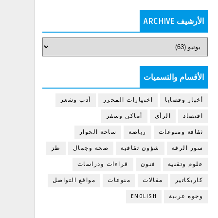
الأرشيف ARCHIVE
الأقسام والتسميات
أخبار وقضايا
اختيارات المحرر
أدب وشعر
اقتصاد
الرأي
أماكن وسفر
ثقافة ومنوعات
رياضة
ساحة الحوار
سور الرقة
شؤون ثقافية
صحة وجمال
ظز
علوم وتقنية
فنون
قراءات ودراسات
كاريكاتير
مقالات
منوعات
مواقع التواصل
وجوه عربية
ENGLISH