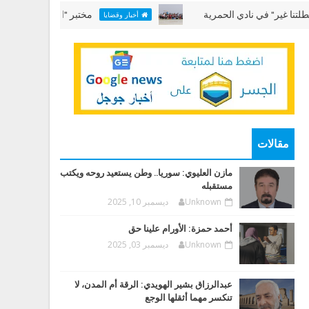
" في نادي الحمرية
مختبر "الألعاب البحرية" في "عطلتن
أخبار وقضايا
مقالات
مازن العليوي: سوريا.. وطن يستعيد روحه ويكتب
مستقبله
Unknown
ديسمبر 10, 2025
أحمد حمزة: الأورام علينا حق
Unknown
ديسمبر 03, 2025
عبدالرزاق بشير الهويدي: الرقة أم المدن، لا
تنكسر مهما أثقلها الوجع