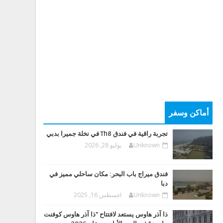
أماكن وسفر
تجربة راقية في فندق Th8 في نخلة جميرا بدبي
Unknown
يوليو 28, 2026
فندق ميراج باب البحر: مكان ساحلي مميز في
دبا
Unknown
اغسطس 16, 2025
ذا آذر هاوس يستعد لافتتاح "ذا آذر هاوس كوفنت