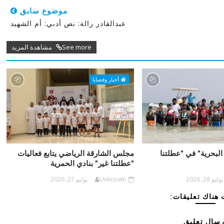
موضوع سابق
عبدالقادر رالة: نص أدبي: أم الشهيد
See more مشاهدة المزيد
أخبار وقضايا
البحرية" في "عطلتنا
مجلس الشارقة الرياضي يتابع فعاليات
"عطلتنا غير" بنادي الحمرية
يوليو 28, 2026
Unknown
يوليو 27, 2026
هناك تعليقات:
رسال تعليق