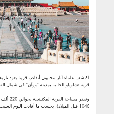
قرية تشاوياو الحالية بمدينة "ووآن" في شمال الص
1046 قبل الميلاد)، بحسب ما أفادت اليوم السبت وكالة أنباء الصين الجديدة (شينخوا).