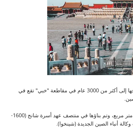
اكتشف علماء آثار محليون أنقاض قرية يعود تاريخها إلى أكثر من 3000 عام في مقاطعة "خبي" تقع في
ين.
وتقدر مساحة القرية المكتشفة بحوالي 220 ألف متر مربع، وتم بناؤها في منتصف عهد أسرة شانج (1600-