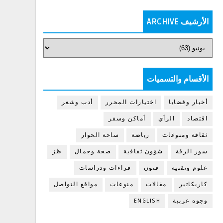
الأرشيف ARCHIVE
الأقسام والتسميات
أخبار وقضايا
اختيارات المحرر
أدب وشعر
اقتصاد
الرأي
أماكن وسفر
ثقافة ومنوعات
رياضة
ساحة الحوار
سور الرقة
شؤون ثقافية
صحة وجمال
ظز
علوم وتقنية
فنون
قراءات ودراسات
كاريكاتير
مقالات
منوعات
مواقع التواصل
وجوه عربية
ENGLISH