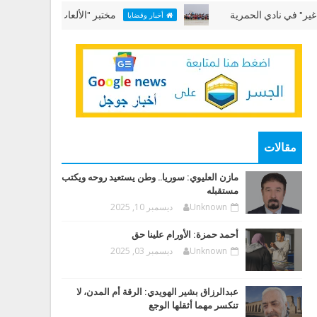
ادي الحمرية
مختبر "الألعاب البحرية" في "عطلتنا غير"
أخبار وقضايا
مقالات
مازن العليوي: سوريا.. وطن يستعيد روحه ويكتب
مستقبله
Unknown
ديسمبر 10, 2025
أحمد حمزة: الأورام علينا حق
Unknown
ديسمبر 03, 2025
عبدالرزاق بشير الهويدي: الرقة أم المدن، لا
تنكسر مهما أثقلها الوجع