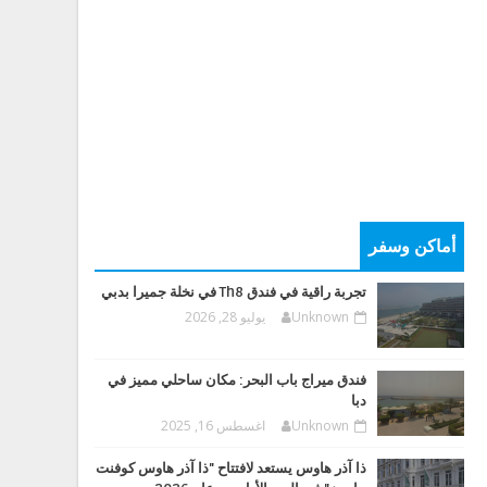
أماكن وسفر
تجربة راقية في فندق Th8 في نخلة جميرا بدبي
Unknown
يوليو 28, 2026
فندق ميراج باب البحر: مكان ساحلي مميز في
دبا
Unknown
اغسطس 16, 2025
ذا آذر هاوس يستعد لافتتاح "ذا آذر هاوس كوفنت