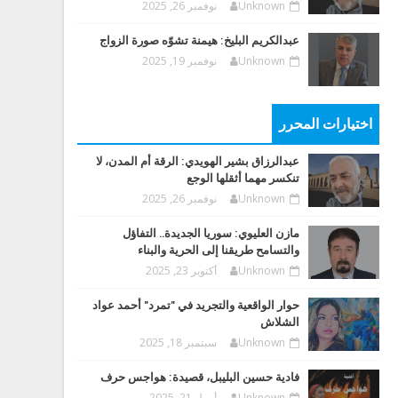
Unknown
نوفمبر 26, 2025
عبدالكريم البليخ: هيمنة تشوّه صورة الزواج
Unknown
نوفمبر 19, 2025
اختيارات المحرر
عبدالرزاق بشير الهويدي: الرقة أم المدن، لا
تنكسر مهما أثقلها الوجع
Unknown
نوفمبر 26, 2025
مازن العليوي: سوريا الجديدة.. التفاؤل
والتسامح طريقنا إلى الحرية والبناء
Unknown
أكتوبر 23, 2025
حوار الواقعية والتجريد في "تمرد" أحمد عواد
الشلاش
Unknown
سبتمبر 18, 2025
فادية حسين البليبل، قصيدة: هواجس حرف
Unknown
أبريل 21, 2025