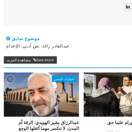
موضوع سابق
عبدالقادر رالة: نص أدبي: الإعدام
See more مشاهدة المزيد
اختيارات المحرر
ورام علينا حق
عبدالرزاق بشير الهويدي: الرقة أم
المدن، لا تنكسر مهما أثقلها الوجع
ديسمبر 03, 2025