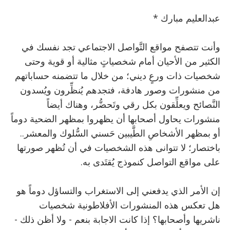
عبدالعليم مبارك *
وأنت تتصفح مواقع التَّواصل الاجتماعي تجد نفسك في
الكثير من الأحيان أمام شخصياتٍ مثالية أو قوية وحتى
شخصيات ذات ورعٍ ديني؛ من خلال ما تتضمنه حساباتهم
من منشورات وصور هادفة، فتجدهم يُنظِّرون ويُسدون
النَّصائح ويعلِّقون بكل رقي وتَحضُّر، وهناك أيضاً
منشورات يحاول أصحابها أن يظهروا بمظهر الضحية دوماً
أو بمظهر الأشخاصِ الطَّيبين حَسني السُّلوك والمعشر..
باختصار؛ لا تتوانى هذه الشخصيات في أن تُظهر صورتها
على مواقع التواصل كنموذج يُقتَدى به.
إن الأمر الذي يدفعني إلى الاستغراب والتساؤل دوماً هو
هل تعكس هذه المنشورات الأفلاطونية شخصيات
ناشريها وأصحابها؟ إذا كانت الاجابة بنعم - ولا أظن ذلك -