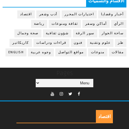
الأقسام والتسميات
أخبار وقضايا
اختيارات المحرر
أدب وشعر
اقتصاد
الرأي
أماكن وسفر
ثقافة ومنوعات
رياضة
ساحة الحوار
سور الرقة
شؤون ثقافية
صحة وجمال
ظز
علوم وتقنية
فنون
قراءات ودراسات
كاريكاتير
مقالات
منوعات
مواقع التواصل
وجوه عربية
ENGLISH
Pages
اقتصاد