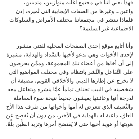
فهذا يعني أننا في مجتمع أغلبه متوازنين، متدينين،
واعين... وغيرها من الصفات الإيجابية التي تُميزه، إذن
فلماذا تنتشر في مجتمعاتنا مختلف الأمراض والسلوكات
الاجتماعية غير السليمة؟
وأنا أتابع موقع إحدى الصفحات المحلية لفتني منشور
لإحدى الأخوات وهي تدعو لأخيها بالسَّداد والهداية، مشيرة
إلى أن أخاها من أعضاء تلك المجموعة، وممَّن يحرصون
على التَّفاعل والنَّشر بانتظام وفي مختلف المواضيع التي
لا تخرج عن إطارها الديني والأخلاقي القويم، مضيفة أن
شخصيته في البيت تختلف تماماً عمَّا ينشره ويتفاعل معه
لدرجة أنها وعائلتها يعيشون جحيماً نتيجة سوء المعاملة
والتَّعنيف الذي تتعرض له أمها وأخواتها من طرف هذا الأخ
العاق، داعية له بالهداية في الأخير، من دون أن تُفصح عن
هويتها أو هوية أخيها حتى لا يُفتضح أمرها وتزيد الطِّين بلَّةً.