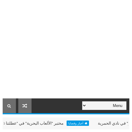
ادي الحمرية
مختبر "الألعاب البحرية" في "عطلتنا غير" بالحمر
أخبار وقضايا