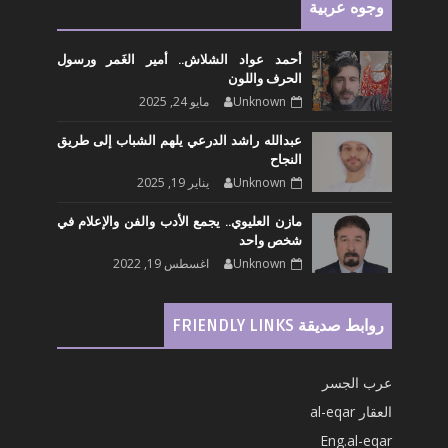
وجوه عربية
أحمد عواد الشلاش.. أمير الغَمر ورسول
الحرف واللون
Unknown
مايو 24, 2025
عبدالله راشد الدرعي يلهم الشباب إلى طريق
النجاح
Unknown
يناير 19, 2025
مازن العليوي.. يجمع الأدب والفن والإعلام في
شخص واحد
Unknown
اغسطس 19, 2022
روابط صديقة FRIENDLY LINKS
عرب الجسر
العقار al-eqar
Eng.al-eqar