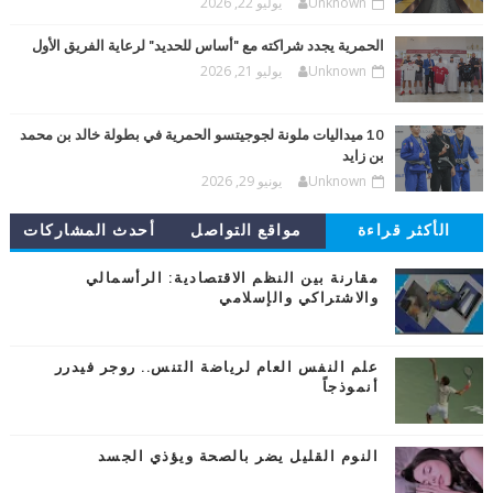
Unknown
يوليو 22, 2026
الحمرية يجدد شراكته مع "أساس للحديد" لرعاية الفريق الأول
Unknown
يوليو 21, 2026
10 ميداليات ملونة لجوجيتسو الحمرية في بطولة خالد بن محمد
بن زايد
Unknown
يونيو 29, 2026
الأكثر قراءة
مواقع التواصل
أحدث المشاركات
مقارنة بين النظم الاقتصادية: الرأسمالي
والاشتراكي والإسلامي
علم النفس العام لرياضة التنس.. روجر فيدرر
أنموذجاً
النوم القليل يضر بالصحة ويؤذي الجسد