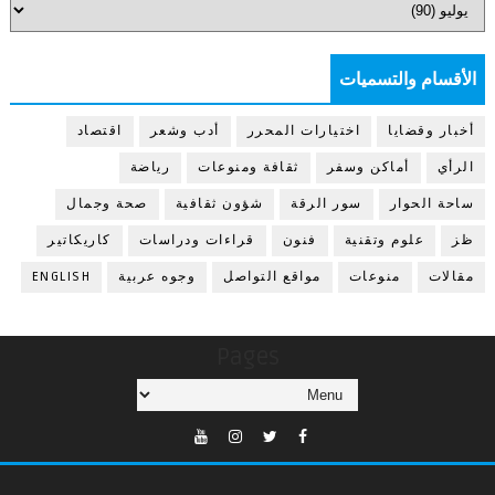
الأقسام والتسميات
أخبار وقضايا
اختيارات المحرر
أدب وشعر
اقتصاد
الرأي
أماكن وسفر
ثقافة ومنوعات
رياضة
ساحة الحوار
سور الرقة
شؤون ثقافية
صحة وجمال
ظز
علوم وتقنية
فنون
قراءات ودراسات
كاريكاتير
مقالات
منوعات
مواقع التواصل
وجوه عربية
ENGLISH
Pages