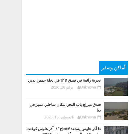
أماكن وسفر
تجربة راقية في فندق Th8 في نخلة جميرا بدبي
Unknown
يوليو 28, 2026
فندق ميراج باب البحر: مكان ساحلي مميز في
دبا
Unknown
اغسطس 16, 2025
ذا آذر هاوس يستعد لافتتاح "ذا آذر هاوس كوفنت