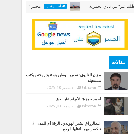
في نادي الحمرية
مختبر "الألعاب البحرية" في "عطلتنا
أخبار وقضايا
مقالات
مازن العليوي: سوريا.. وطن يستعيد روحه ويكتب
مستقبله
Unknown
ديسمبر 10, 2025
أحمد حمزة: الأورام علينا حق
Unknown
ديسمبر 03, 2025
عبدالرزاق بشير الهويدي: الرقة أم المدن، لا
تنكسر مهما أثقلها الوجع