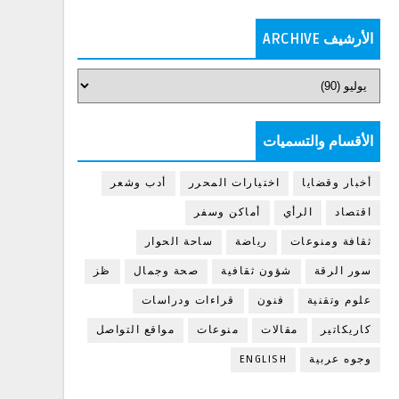
الأرشيف ARCHIVE
الأقسام والتسميات
أخبار وقضايا
اختيارات المحرر
أدب وشعر
اقتصاد
الرأي
أماكن وسفر
ثقافة ومنوعات
رياضة
ساحة الحوار
سور الرقة
شؤون ثقافية
صحة وجمال
ظز
علوم وتقنية
فنون
قراءات ودراسات
كاريكاتير
مقالات
منوعات
مواقع التواصل
وجوه عربية
ENGLISH