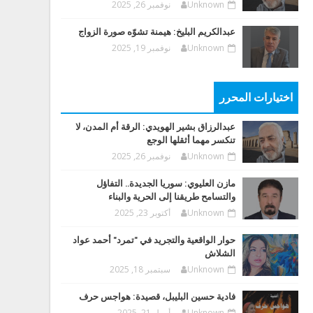
Unknown
نوفمبر 26, 2025
عبدالكريم البليخ: هيمنة تشوّه صورة الزواج
Unknown
نوفمبر 19, 2025
اختيارات المحرر
عبدالرزاق بشير الهويدي: الرقة أم المدن، لا
تنكسر مهما أثقلها الوجع
Unknown
نوفمبر 26, 2025
مازن العليوي: سوريا الجديدة.. التفاؤل
والتسامح طريقنا إلى الحرية والبناء
Unknown
أكتوبر 23, 2025
حوار الواقعية والتجريد في "تمرد" أحمد عواد
الشلاش
Unknown
سبتمبر 18, 2025
فادية حسين البليبل، قصيدة: هواجس حرف
Unknown
أبريل 21, 2025