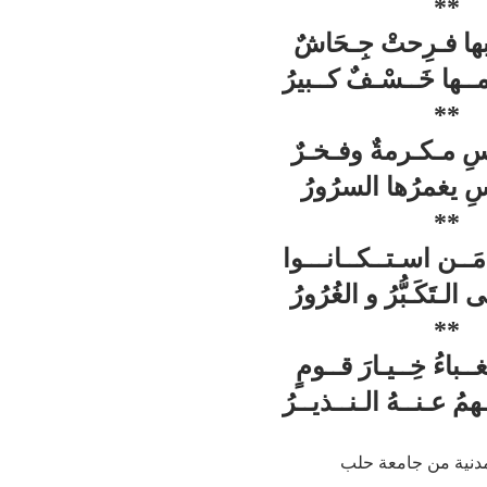
**
ها فـرِحتْ جِـحَاشٌ
ـها خَــسْـفٌ كــبيرُ
**
سِ مـكـرمةٌ وفـخـرٌ
ِ يغمرُها السرُورُ
**
 مَــن اسـتــكــانـــوا
الـتَكَـبُّرُ و الغُرُورُ
**
ــباءُ خِــيـارَ قــومٍ
همُ عـنــهُ الـنــذيــرُ
دنية من جامعة حلب