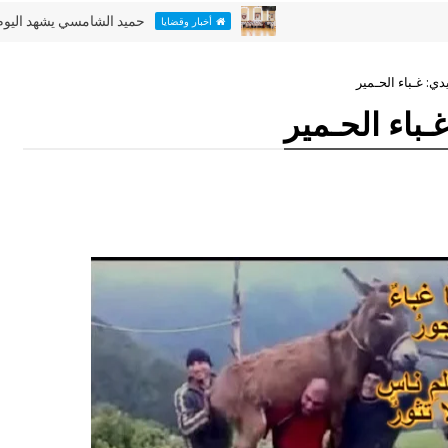
حميد الشامسي يشهد اليوم الأخير من
أخبار وقضايا
دي: غـباء الحـمير
ـباء الحـمير