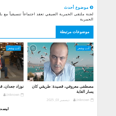
موضوع أحدث
لجنة ملتقى الحمرية الصيفي تعقد اجتماعاً تنسيقياً مع بل
الحمرية
موضوعات مرتبطة
أدب وشعر
أدب وشعر
مصطفى معروفي، قصيدة: طريقي كان
نوزاد جعدان، ق
يسار الغابة
Unknown
Unknown
ديسمبر 03, 2025
ليست 