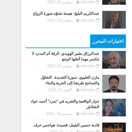
Unknown
نوفمبر 26, 2025
عبدالكريم البليخ: هيمنة تشوّه صورة الزواج
Unknown
نوفمبر 19, 2025
اختيارات المحرر
عبدالرزاق بشير الهويدي: الرقة أم المدن، لا
تنكسر مهما أثقلها الوجع
Unknown
نوفمبر 26, 2025
مازن العليوي: سوريا الجديدة.. التفاؤل
والتسامح طريقنا إلى الحرية والبناء
Unknown
أكتوبر 23, 2025
حوار الواقعية والتجريد في "تمرد" أحمد عواد
الشلاش
Unknown
سبتمبر 18, 2025
فادية حسين البليبل، قصيدة: هواجس حرف
Unknown
أبريل 21, 2025