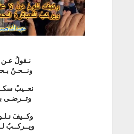
نـقولُ عـن ال
ونــحـنُ بـحـق
نعــيبُ سكـو
وتــرضـى بـا
وكــيفَ نـلـوم
ويــركــبُ لـل