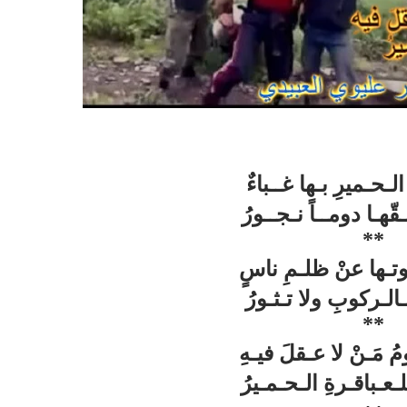
ـحـميرِ بـها غــباءٌ
ّهـا دومــاً نـجــورُ
**
تـها عنْ ظلـمِ ناسٍ
لـركوبِ ولا تـثـورُ
**
ُ مَـنْ لا عـقلَ فيـهِ
ـعـباقـرةِ الـحـمـيرُ