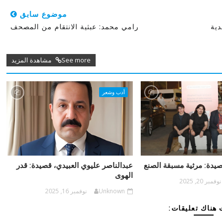
موضوع سابق
دية
رامي محمد: عبثية الانتقام من المصحف
See more مشاهدة المزيد
أدب وشعر
صيدة: مرثية مسبقة الصنع
عبدالناصر عليوي العبيدي، قصيدة: قدر
الهوى
نوفمبر 20, 2025
Unknown
نوفمبر 16, 2025
هناك تعليقات: