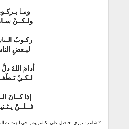
ومـا بـركـوب
ولـكــنْ سـامـ
ركـوبُ الـنا
لبـعضِ الناس
أدامَ اللهُ ذلَّ
لـكـيْ يَـطْغـى 
إذا كــانَ الـغ
فــلــنْ يـثـنيـ
* شاعر سوري، حاصل على بكالوريوس في الهندسة الم