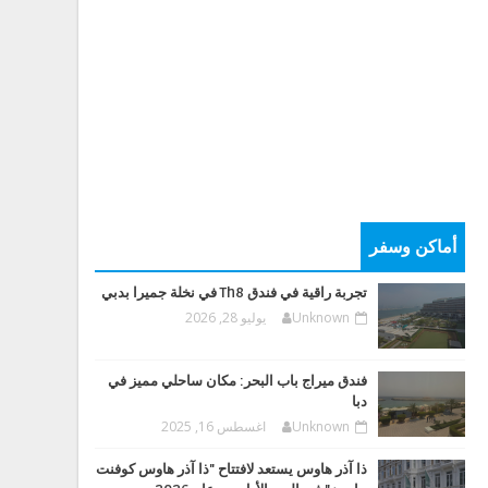
أماكن وسفر
تجربة راقية في فندق Th8 في نخلة جميرا بدبي
Unknown
يوليو 28, 2026
فندق ميراج باب البحر: مكان ساحلي مميز في
دبا
Unknown
اغسطس 16, 2025
ذا آذر هاوس يستعد لافتتاح "ذا آذر هاوس كوفنت