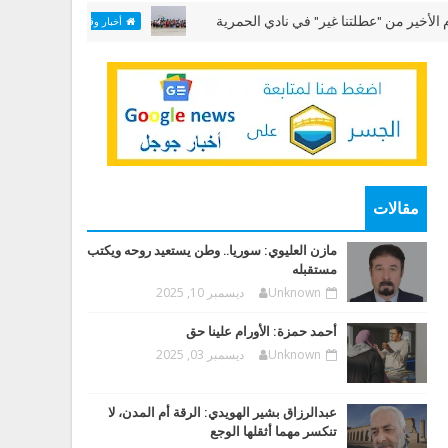
 "عطلتنا غير" في نادي الحمرية
مختبر "الألعاب البح
أخبار وقضايا
مقالات
مازن العليوي: سوريا.. وطن يستعيد روحه ويكتب
مستقبله
Unknown
ديسمبر 10, 2025
أحمد حمزة: الأورام علينا حق
Unknown
ديسمبر 03, 2025
عبدالرزاق بشير الهويدي: الرقة أم المدن، لا
تنكسر مهما أثقلها الوجع