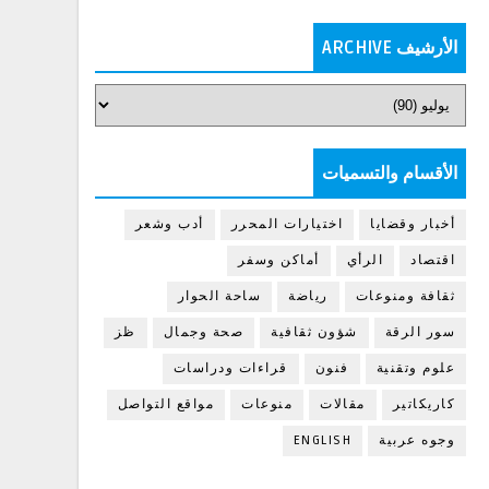
الأرشيف ARCHIVE
الأقسام والتسميات
أخبار وقضايا
اختيارات المحرر
أدب وشعر
اقتصاد
الرأي
أماكن وسفر
ثقافة ومنوعات
رياضة
ساحة الحوار
سور الرقة
شؤون ثقافية
صحة وجمال
ظز
علوم وتقنية
فنون
قراءات ودراسات
كاريكاتير
مقالات
منوعات
مواقع التواصل
وجوه عربية
ENGLISH