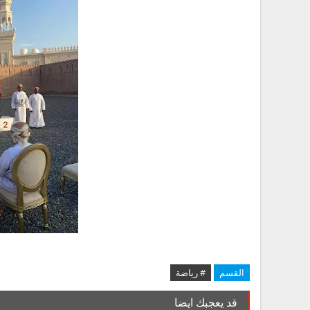
القسم
# رياضة
قد يعجبك ايضا