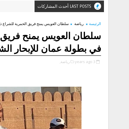
LAST POSTS أحدث المشاركات
الرئيسة
رياضة
سلطان العويس يمنح فريق الحمرية للشراع ذهبية “ILCA6” في بطولة عمان للإبحا
في بطولة عمان للإبحار ال
3 years ago
رياضة,