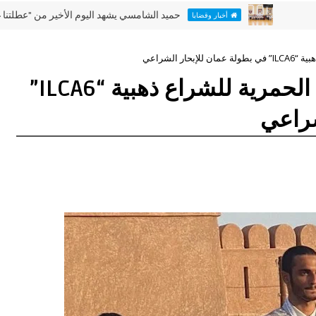
حميد الشامسي يشهد اليوم الأخير من "عطلتنا غير" في نا
أخبار وقضايا
ر الشراعي
سلطان العويس يمنح فريق الحمرية للشراع ذهبية “ILCA6”
شراعي