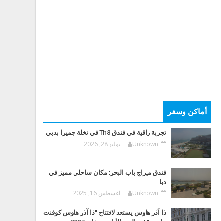
أماكن وسفر
تجربة راقية في فندق Th8 في نخلة جميرا بدبي
Unknown
يوليو 28, 2026
فندق ميراج باب البحر: مكان ساحلي مميز في
دبا
Unknown
اغسطس 16, 2025
ذا آذر هاوس يستعد لافتتاح "ذا آذر هاوس كوفنت