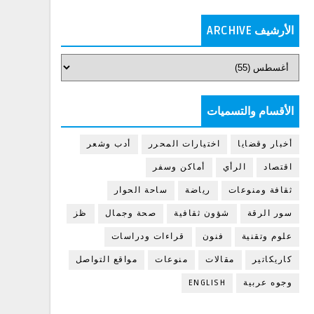
الأرشيف ARCHIVE
الأقسام والتسميات
أخبار وقضايا
اختيارات المحرر
أدب وشعر
اقتصاد
الرأي
أماكن وسفر
ثقافة ومنوعات
رياضة
ساحة الحوار
سور الرقة
شؤون ثقافية
صحة وجمال
ظز
علوم وتقنية
فنون
قراءات ودراسات
كاريكاتير
مقالات
منوعات
مواقع التواصل
وجوه عربية
ENGLISH