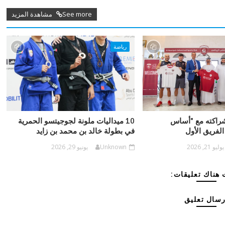
See more مشاهدة المزيد
رياضة
شراكته مع "أساس
10 ميداليات ملونة لجوجيتسو الحمرية
الفريق الأول
في بطولة خالد بن محمد بن زايد
يوليو 21, 2026
Unknown
يونيو 29, 2026
هناك تعليقات:
رسال تعليق