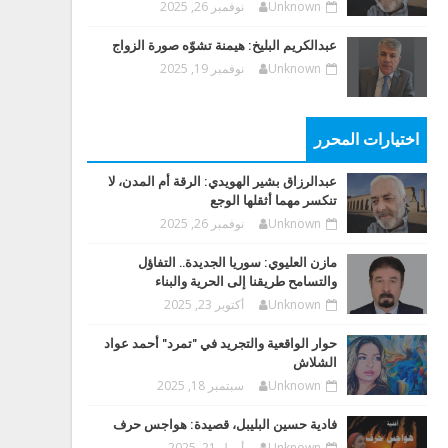
Unknown
نوفمبر 26, 2025
عبدالكريم البليخ: هيمنة تشوّه صورة الزواج
Unknown
نوفمبر 19, 2025
اختيارات المحرر
عبدالرزاق بشير الهويدي: الرقة أم المدن، لا
تنكسر مهما أثقلها الوجع
Unknown
نوفمبر 26, 2025
مازن العليوي: سوريا الجديدة.. التفاؤل
والتسامح طريقنا إلى الحرية والبناء
Unknown
أكتوبر 23, 2025
حوار الواقعية والتجريد في "تمرد" أحمد عواد
الشلاش
Unknown
سبتمبر 18, 2025
فادية حسين البليبل، قصيدة: هواجس حرف
Unknown
أبريل 21, 2025