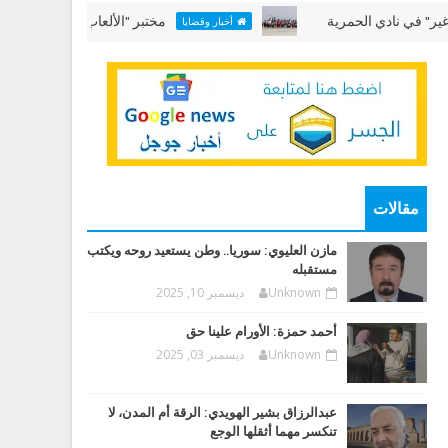
دي الحمرية
مختبر "الألعاب البحرية" في "عطلتنا غير" 
أخبار وقضايا
مقالات
مازن العليوي: سوريا.. وطن يستعيد روحه ويكتب
مستقبله
Unknown
ديسمبر 10, 2025
أحمد حمزة: الأورام علينا حق
Unknown
ديسمبر 03, 2025
عبدالرزاق بشير الهويدي: الرقة أم المدن، لا
تنكسر مهما أثقلها الوجع