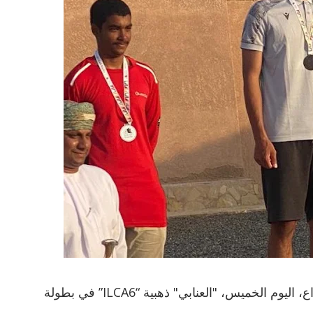
أهدى سلطان العويس لاعب فريق الحمرية للشراع، اليوم الخميس، "العنابي" ذهبية “ILCA6” في بطولة