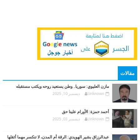
مقالات
مازن العليوي: سوريا.. وطن يستعيد روحه ويكتب مستقبله
Unknown
ديسمبر 10, 2025
أحمد حمزة: الأورام علينا حق
Unknown
ديسمبر 03, 2025
عبدالرزاق بشير الهويدي: الرقة أم المدن، لا تنكسر مهما أثقلها