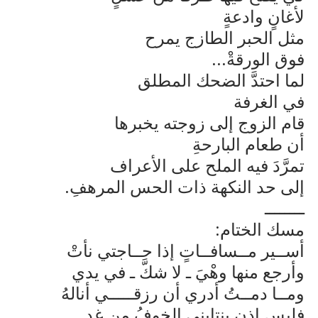
لأغانٍ وادعةٍ
مثل الحبر الطازج يمرح
فوق الورقةْ...
لما احتدَّ الضحك المطلق
في الغرفة
قام الزوج إلى زوجته يخبرها
أن طعام البارحةِ
تمرَّدَ فيه الملح على الأعراف
إلى حد النكهة ذات الحس المرهفِ.
ــــــــ
مسك الختام:
أســير مــسافــاتٍ إذا حــاجتي نأتْ
وأرجع منها وهْيَ ـ لا شكَّ ـ في يدي
ومــا دمــتُ أدري أن رزقـــــي أنالهُ
فليس إذن ينتابني الخوفُ من غدِ