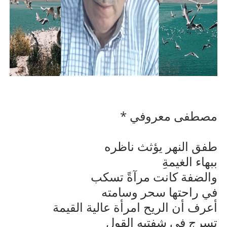
مصطفى معروفي *
طفق النهر يؤثث ناظره
ببهاء الغيمةِ
والضفة كانت مرآةً تسكب
في راحتها سحر وسامته
أعرف أن الريح امرأة عالية القيمة
تسرج في شفتيه القول