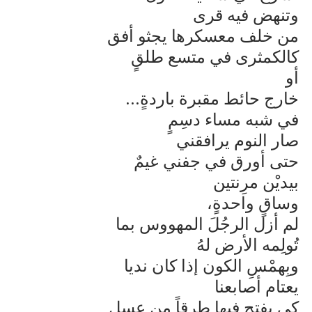
وتنهض فيه قرى
من خلف معسكرها يجثو أفق
كالكمثرى في متسع طلقٍ
أو
خارج حائط مقبرة باردةٍ...
في شبه مساء دسِمٍ
صار النوم يرافقني
حتى أورق في جفني غيمٌ
بيديْن مرِنتين
وساقٍ واحدةٍ،
لم أزل الرجُلَ المهووس بما
تُولِمه الأرض لهُ
وبِهمْسِ الكون إذا كان نديا
يعتام أصابعنا
كي يفتح فيها طرقاً من عسلٍ