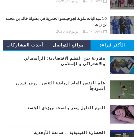
Unknown
يوليو 21, 2026
10 ميداليات ملونة لجوجيتسو الحمرية في بطولة خالد بن محمد
بن زايد
Unknown
يونيو 29, 2026
الأكثر قراءة
مواقع التواصل
أحدث المشاركات
مقارنة بين النظم الاقتصادية: الرأسمالي
والاشتراكي والإسلامي
علم النفس العام لرياضة التنس.. روجر فيدرر
أنموذجاً
النوم القليل يضر بالصحة ويؤذي الجسد
الحضارة الفينيقية .. صانعة الأبجدية