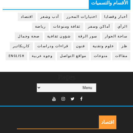
الأقسام والتسميات
أخبار وقضايا
اختيارات المحرر
أدب وشعر
اقتصاد
الرأي
أماكن وسفر
ثقافة ومنوعات
رياضة
ساحة الحوار
سور الرقة
شؤون ثقافية
صحة وجمال
ظز
علوم وتقنية
فنون
قراءات ودراسات
كاريكاتير
مقالات
منوعات
مواقع التواصل
وجوه عربية
ENGLISH
Pages
اقتصاد