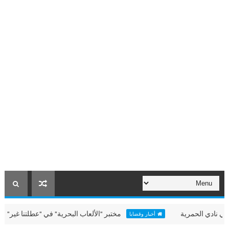
لحمرية
مختبر "الألعاب البحرية" في "عطلتنا غير" بالحمرية
أخبار وقضايا