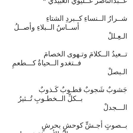
عــبدالناصر عــليوي العبيدي *
شــرارُ الــنساءِ كــبردِ الشتاءِ
أســاسُ الــبلاءِ وأصــلُ
الـعِـللْ
تــعيدُ الــكلامَ وتـهوى الخصامَ
فــتغدو الــحياةُ كـــطعمِ
الـبصلْ
جَشوبٌ شَجوبٌ قطـوبٌ كَـذوبٌ
بــكلِّ الــخطـوبِ تُــثيرُ
الـــجدلْ
بــصوتٍ أجـشٍّ كوحشٍ بحرشٍ