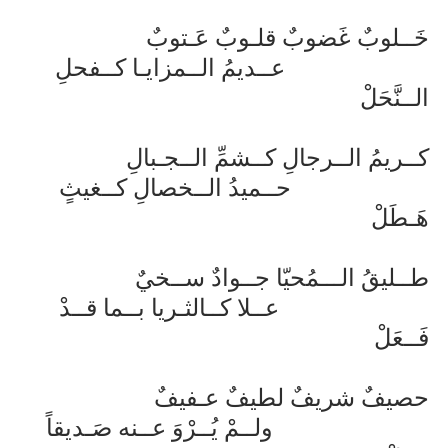
خَــلوبٌ غَضوبٌ قلـوبٌ عَـتوبٌ
عــديمُ الــمزايـا كــفحلِ
الــنَّحَلْ
كــريمُ الــرجالِ كــشمِّ الــجـبالِ
حــميدُ الــخصالِ كــغيثٍ
هَـطَلْ
طــليقُ الـــمُحيّا جــوادٌ ســخيٌ
عــلا كــالثـريا بــما قــدْ
فَــعَلْ
حصيفٌ شريفٌ لطيفٌ عـفيفٌ
ولــمْ يُــرْوَ عــنه صَـديقاً