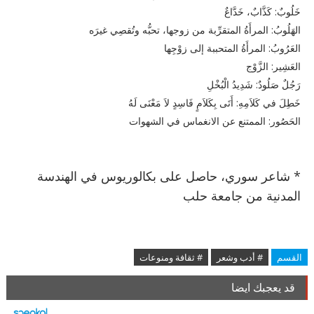
خَلُوبٌ: كَذَّابٌ، خَدَّاعٌ
الهَلُوبُ: المرأَةُ المتقرِّبة من زوجها، تحبُّه وتُقصِي غيرَه
العَرُوبُ: المرأَةُ المتحببة إلى زوْجِها
العَشِير: الزَّوْج
رَجُلٌ صَلُودٌ: شَدِيدُ الْبُخْلِ
خَطِلَ في كَلاَمِهِ: أَتَى بِكَلاَمٍ فَاسِدٍ لاَ مَعْنَى لَهُ
الحَصُور: الممتنع عن الانغماس في الشهوات
* شاعر سوري، حاصل على بكالوريوس في الهندسة
المدنية من جامعة حلب
القسم
# أدب وشعر
# ثقافة ومنوعات
قد يعجبك ايضا