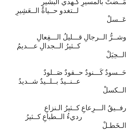
مَــضتْ بالمسيرِ كـهدي البشيرِ
لــتغدو حــياةُ الــعَشِيرِ
عَــسلْ
وشــرُّ الــرجالِ قـــليلُ الـــفِعالِ
كــثيرُ الــجدالِ عـــديمُ
الــحِيَلْ
حَــسودٌ كَـــنودٌ حــقودٌ صَــلودٌ
عــنــيدٌ بــلــيدٌ شــديدُ
الــكسلْ
رفــيقُ الـــرِعاعِ كــثيرُ الـنزاعِ
رديءُ الــطباعِ كــثيرُ
الـخَطـلْ