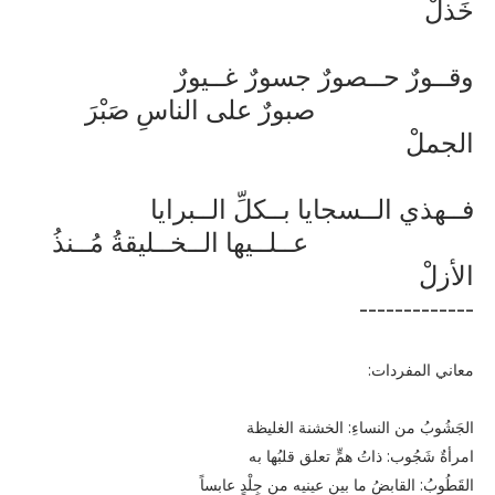
خَذلْ
وقــورٌ حــصورٌ جسورٌ غــيورٌ
صبورٌ على الناسِ صَبْرَ
الجملْ
فــهذي الــسجايا بــكلِّ الــبرايا
عــلــيها الــخــليقةُ مُــنذُ
الأزلْ
-------------
معاني المفردات:
الجَشُوبُ من النساءِ: الخشنة الغليظة
امرأةٌ شَجُوب: ذاتُ همٍّ تعلق قلبُها به
القَطُوبُ: القابضُ ما بين عينيه من جِلْدٍ عابساً