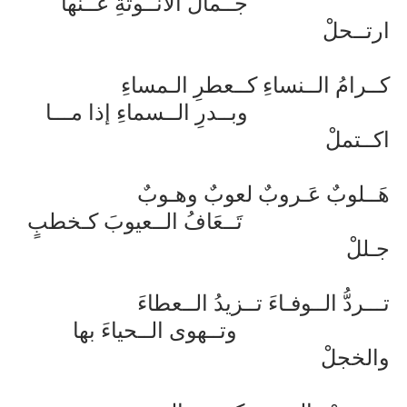
جــمالُ الأنــوثةِ عــنها
ارتــحلْ
كــرامُ الــنساءِ كــعطرِ الـمساءِ
وبــدرِ الــسماءِ إذا مـــا
اكــتملْ
هَــلوبٌ عَـروبٌ لعوبٌ وهـوبٌ
تَــعَافُ الــعيوبَ كـخطبٍ
جـللْ
تـــردُّ الــوفـاءَ تــزيدُ الــعطاءَ
وتــهوى الــحياءَ بها
والخجلْ