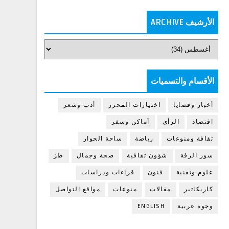
الأرشيف ARCHIVE
الأقسام والتسميات
أخبار وقضايا
اختيارات المحرر
أدب وشعر
اقتصاد
الرأي
أماكن وسفر
ثقافة ومنوعات
رياضة
ساحة الحوار
سور الرقة
شؤون ثقافية
صحة وجمال
ظز
علوم وتقنية
فنون
قراءات ودراسات
كاريكاتير
مقالات
منوعات
مواقع التواصل
وجوه عربية
ENGLISH