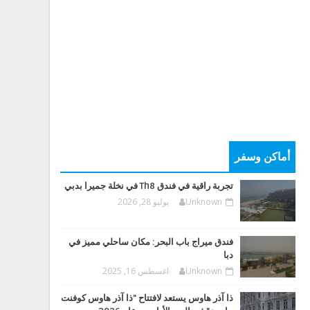
أماكن وسفر
تجربة راقية في فندق Th8 في نخلة جميرا بدبي
Unknown
يوليو 28, 2026
فندق ميراج باب البحر: مكان ساحلي مميز في
دبا
Unknown
اغسطس 16, 2025
ذا آذر هاوس يستعد لافتتاح "ذا آذر هاوس كوفنت