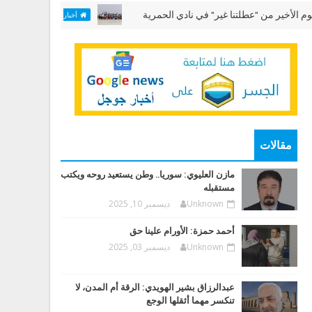
من "عطلتنا غير" في نادي الحمرية
مختبر "الألعاب ال
أخبار وقضايا
مقالات
مازن العليوي: سوريا.. وطن يستعيد روحه ويكتب
مستقبله
Unknown
ديسمبر 10, 2025
أحمد حمزة: الأورام علينا حق
Unknown
ديسمبر 03, 2025
عبدالرزاق بشير الهويدي: الرقة أم المدن، لا
تنكسر مهما أثقلها الوجع