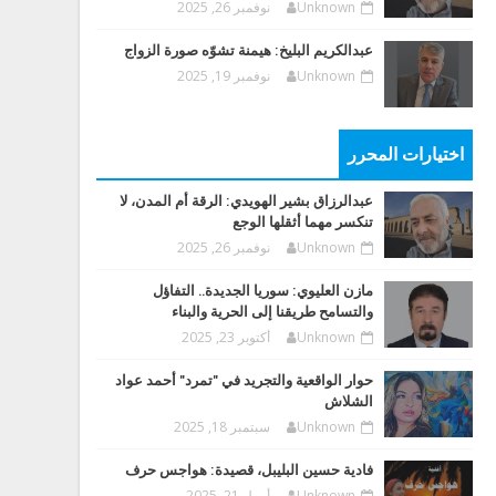
Unknown
نوفمبر 26, 2025
عبدالكريم البليخ: هيمنة تشوّه صورة الزواج
Unknown
نوفمبر 19, 2025
اختيارات المحرر
عبدالرزاق بشير الهويدي: الرقة أم المدن، لا
تنكسر مهما أثقلها الوجع
Unknown
نوفمبر 26, 2025
مازن العليوي: سوريا الجديدة.. التفاؤل
والتسامح طريقنا إلى الحرية والبناء
Unknown
أكتوبر 23, 2025
حوار الواقعية والتجريد في "تمرد" أحمد عواد
الشلاش
Unknown
سبتمبر 18, 2025
فادية حسين البليبل، قصيدة: هواجس حرف
Unknown
أبريل 21, 2025