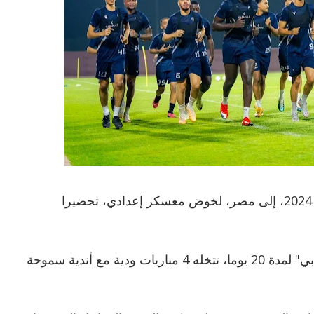
اتجهت بعثة نادي الحمرية اليوم الأحد 4 أغسطس 2024، إلى مصر، لخوض معسكر إعدادي، تحضيرا
وتحتضن الإسكندرية معسكر الفريق الأول لـ"العنابي" لمدة 20 يوما، تتخله 4 مباريات ودية مع أندية سموحة