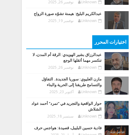
Unknown
نوفمبر 26, 2025
عبدالكريم البليخ: هيمنة تشوّه صورة الزواج
Unknown
نوفمبر 19, 2025
اختيارات المحرر
عبدالرزاق بشير الهويدي: الرقة أم المدن، لا
تنكسر مهما أثقلها الوجع
Unknown
نوفمبر 26, 2025
مازن العليوي: سوريا الجديدة.. التفاؤل
والتسامح طريقنا إلى الحرية والبناء
Unknown
أكتوبر 23, 2025
حوار الواقعية والتجريد في "تمرد" أحمد عواد
الشلاش
Unknown
سبتمبر 18, 2025
فادية حسين البليبل، قصيدة: هواجس حرف
Unknown
أبريل 21, 2025