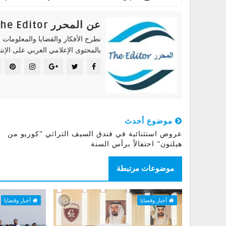
عن المحرر The Editor
نطرح الأفكار والقضايا والمعلومات ا
بالمحتوى الإعلامي العربي على الإنت
موضوع أحدث
عروض استثنائية في فندق السيف التراثي "كوريو من
هيلتون" احتفالاً برأس السنة
موضوعات مرتبطة
أخبار وقضايا
أخبار وقضايا