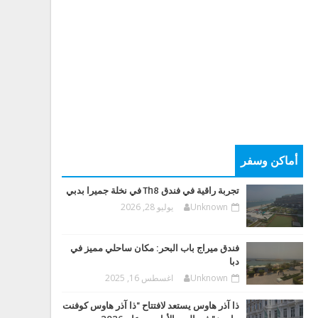
أماكن وسفر
تجربة راقية في فندق Th8 في نخلة جميرا بدبي
Unknown
يوليو 28, 2026
فندق ميراج باب البحر: مكان ساحلي مميز في
دبا
Unknown
اغسطس 16, 2025
ذا آذر هاوس يستعد لافتتاح "ذا آذر هاوس كوفنت