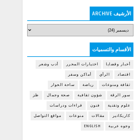
الأرشيف ARCHIVE
الأقسام والتسميات
أخبار وقضايا
اختيارات المحرر
أدب وشعر
اقتصاد
الرأي
أماكن وسفر
ثقافة ومنوعات
رياضة
ساحة الحوار
سور الرقة
شؤون ثقافية
صحة وجمال
ظز
علوم وتقنية
فنون
قراءات ودراسات
كاريكاتير
مقالات
منوعات
مواقع التواصل
وجوه عربية
ENGLISH