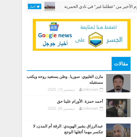
ن "عطلتنا غير" في نادي الحمرية
مختبر "الألعاب الب
أخبار وقضايا
مقالات
مازن العليوي: سوريا.. وطن يستعيد روحه ويكتب
مستقبله
Unknown
ديسمبر 10, 2025
أحمد حمزة: الأورام علينا حق
Unknown
ديسمبر 03, 2025
عبدالرزاق بشير الهويدي: الرقة أم المدن، لا
تنكسر مهما أثقلها الوجع