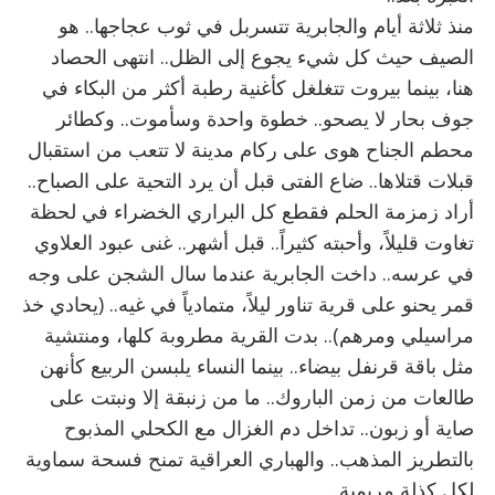
منذ ثلاثة أيام والجابرية تتسربل في ثوب عجاجها.. هو
الصيف حيث كل شيء يجوع إلى الظل.. انتهى الحصاد
هنا، بينما بيروت تتغلغل كأغنية رطبة أكثر من البكاء في
جوف بحار لا يصحو.. خطوة واحدة وسأموت.. وكطائر
محطم الجناح هوى على ركام مدينة لا تتعب من استقبال
قبلات قتلاها.. ضاع الفتى قبل أن يرد التحية على الصباح..
أراد زمزمة الحلم فقطع كل البراري الخضراء في لحظة
تغاوت قليلاً، وأحبته كثيراً.. قبل أشهر.. غنى عبود العلاوي
في عرسه.. داخت الجابرية عندما سال الشجن على وجه
قمر يحنو على قرية تناور ليلاً، متمادياً في غيه.. (يحادي خذ
مراسيلي ومرهم).. بدت القرية مطروبة كلها، ومنتشية
مثل باقة قرنفل بيضاء.. بينما النساء يلبسن الربيع كأنهن
طالعات من زمن الباروك.. ما من زنبقة إلا ونبتت على
صاية أو زبون.. تداخل دم الغزال مع الكحلي المذبوح
بالتطريز المذهب.. والهباري العراقية تمنح فسحة سماوية
لكل كذلة مريمية..