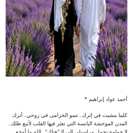
أحمد عواد إبراهيم *
كلما مشيت في إثرك.. تنمو الخزامى في روحي.. أترك
المدن الموحشة اليابسة التي تعثر فيها القلب لأتبع ظلك..
لا حمامة تحمل مراسيلي إلى الـ"هناك".. الله ما أوجع