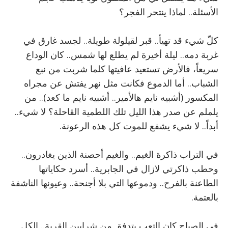
الأسئلة.. لماذا ينتحر الفجر؟
كلّ شيء قد تهيأ.. قبر لقيلولة طويلة.. لجسد غارق في
غربة دمه.. ليلة أخيرة لم يطلع لها شمس.. كان الوداع
سريعاً، فالأرض تستعيد عافيتها كلما شربت من نبع
الشباب.. أما الدموع فكانت مثل نهر يفتش عن مجراه
المكسور (أشبيه نايم هالأمير.. أشبيه نايم ما كعد).. من
يلملم عن صدر هذا الليل تلك اللطمية القاحلة؟ لا شيء..
أبداً.. لا شيء يشفع للموت كل هذه الرعونة.
في التراب ذاكرة الغيم.. والغيم أحصنة الذين يغادرون..
وحطب ذاكرتي لازال في الجابرية.. أسرد حكاياتها
الطاعنة بالفرح.. ودموعها التي بلا أجنحة.. وعيونها الناشفة
بالعتمة.
في الصباح كان التعب يتدفق من شرايين القرية.. الكل