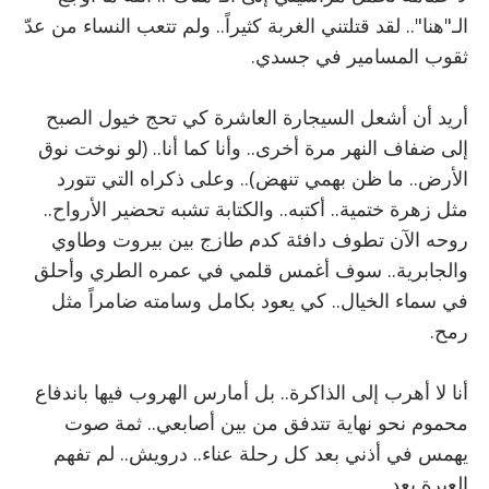
الـ"هنا".. لقد قتلتني الغربة كثيراً.. ولم تتعب النساء من عدّ
ثقوب المسامير في جسدي.
أريد أن أشعل السيجارة العاشرة كي تحج خيول الصبح
إلى ضفاف النهر مرة أخرى.. وأنا كما أنا.. (لو نوخت نوق
الأرض.. ما ظن بهمي تنهض).. وعلى ذكراه التي تتورد
مثل زهرة ختمية.. أكتبه.. والكتابة تشبه تحضير الأرواح..
روحه الآن تطوف دافئة كدم طازج بين بيروت وطاوي
والجابرية.. سوف أغمس قلمي في عمره الطري وأحلق
في سماء الخيال.. كي يعود بكامل وسامته ضامراً مثل
رمح.
أنا لا أهرب إلى الذاكرة.. بل أمارس الهروب فيها باندفاع
محموم نحو نهاية تتدفق من بين أصابعي.. ثمة صوت
يهمس في أذني بعد كل رحلة عناء.. درويش.. لم تفهم
العبرة بعد..