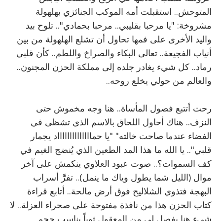
المتوحش.. استقبلت أمه الموكب الجنائزي بهلهولة
مشروخة: "يا مرحبا بقليبي.. مرحبا بحمادي".. تلوح بيد
واليد الأخرى على فمها تحاول أن تشلع الهلهولة من بين
أنياب الفجيعة.. تعالى البكاء والصراخ واللطم.. كأن قلبي
رماد.. كل شيء يغادر جلده إلى مملكة الحزن المجنون..
والعالم من حولي يخلع روحه..
رحت أتتبع فصول المأساة.. هنا وجه مخموش حتى
النزف.. هناك أحاول اللحاق بالاسم الذي تشظى في
الفضاء عندما صاحت خالته" "يا حمااااااااااااااد يجمار
قلبي".. يا الله ما هذا المد الطعين الذي يُنضج الغيم في
كف السموات؟.. صوت عبود العلاوي ينكمش على آخر
موال (الليل شما يطول وياك ما ينمل).. تفرَّ أسراب
البهجة فتذوي الشلاليح فوق أرض مالحة.. أتابع قراءة
كتاب الحزن هذا من نافذة مفتوحة على صحراء العزلة.. لا
شيء هنا يفصل لي من المعقول ثوباً يناسب حجم