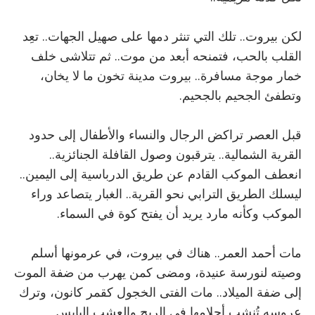
لكن بيروت.. تلك التي تنثر دمها على صهيل الجهات.. تعِد
القلب بالحب، فتمنحه أبعد من موت.. ثم تتلاشى خلف
خمار موجة مسافرة.. بيروت مدينة تخون ما لا يخان،
وتطفئ الجحيم بالجحيم.
قبل العصر تراكض الرجال والنساء والأطفال إلى حدود
القرية الشمالية.. يترقبون وصول القافلة الجنائزية..
انعطف الموكب القادم عن طريق الدرباسية إلى اليمين..
ليسلك الطريق الترابي نحو القرية.. الغبار يتصاعد وراء
الموكب وكأنه مارد يريد أن يفتح كوة في السماء.
مات أحمد العمر.. هناك في بيروت، في عرمونها أسلم
وصيته لنورسة عنيدة، ومضى كمن يهرب من ضفة الموت
إلى ضفة الميلاد.. مات الفتى الخجول كقمر كانون، وترك
عروسه تُنشب أحلامها في الريح والعشب اليابس