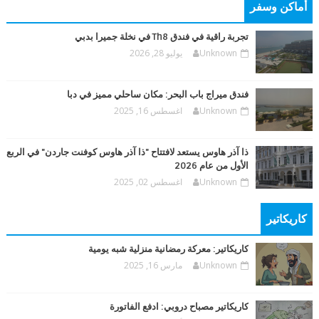
أماكن وسفر
تجربة راقية في فندق Th8 في نخلة جميرا بدبي
Unknown
يوليو 28, 2026
فندق ميراج باب البحر: مكان ساحلي مميز في دبا
Unknown
اغسطس 16, 2025
ذا آذر هاوس يستعد لافتتاح "ذا آذر هاوس كوفنت جاردن" في الربع
الأول من عام 2026
Unknown
اغسطس 02, 2025
كاريكاتير
كاريكاتير: معركة رمضانية منزلية شبه يومية
Unknown
مارس 16, 2025
كاريكاتير مصباح دروبي: ادفع الفاتورة