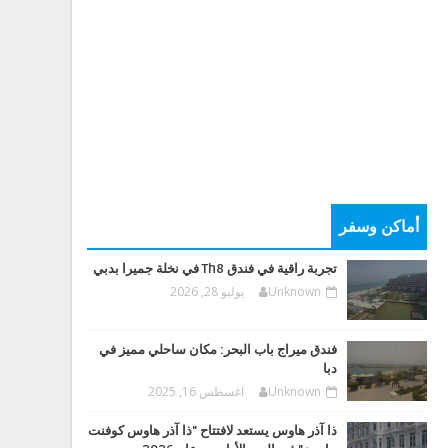
أماكن وسفر
تجربة راقية في فندق Th8 في نخلة جميرا بدبي
Unknown
يوليو 28, 2026
فندق ميراج باب البحر: مكان ساحلي مميز في
دبا
Unknown
اغسطس 16, 2025
ذا آذر هاوس يستعد لافتتاح "ذا آذر هاوس كوفنت