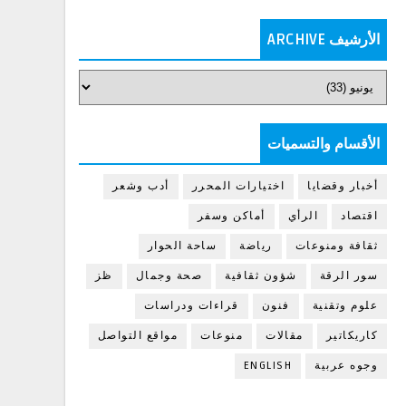
الأرشيف ARCHIVE
الأقسام والتسميات
أخبار وقضايا
اختيارات المحرر
أدب وشعر
اقتصاد
الرأي
أماكن وسفر
ثقافة ومنوعات
رياضة
ساحة الحوار
سور الرقة
شؤون ثقافية
صحة وجمال
ظز
علوم وتقنية
فنون
قراءات ودراسات
كاريكاتير
مقالات
منوعات
مواقع التواصل
وجوه عربية
ENGLISH