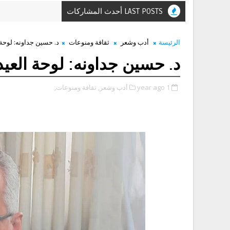
LAST POSTS أحدث المشاركات
الرئيسة
أدب وشعر
ثقافة ومنوعات
د. حسين جداونه: لوح
د. حسين جداونه: لوحة الع
1 year ago
أدب وشعر,
ثقافة ومنوعات,