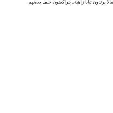
لاً يرتدون ثياباً زاهية.. يتراكضون خلف بعضهم..