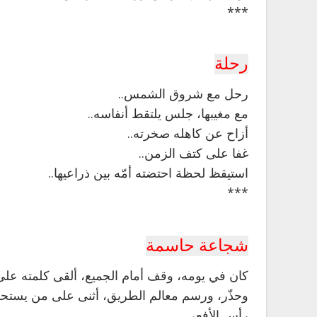
***
رحلة
رحل مع شروق الشمس..
مع مغيبها، جلس يلتقط أنفاسه..
أزاح عن كاهله صخرته..
غفا على كتف الزمن..
استيقظ لحظة احتضته أمّه بين ذراعيها..
***
شجاعة حاسمة
كان في يومه،
وقف أمام الجميع، ألقى كلمته عل
وحذّر، ورسم معالم الطريق، أثنى على من يستحق ال
رأس الأفعى..