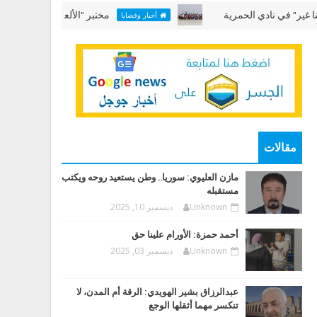
 نادي الحمرية
مختبر "الألعاب البحرية" في "عطلتنا غ
أخبار وقضايا
مقالات
مازن العليوي: سوريا.. وطن يستعيد روحه ويكتب
مستقبله
Unknown
ديسمبر 10, 2025
أحمد حمزة: الأورام علينا حق
Unknown
ديسمبر 03, 2025
عبدالرزاق بشير الهويدي: الرقة أم المدن، لا
تنكسر مهما أثقلها الوجع