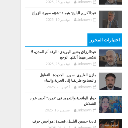
Unknown
نوفمبر 26, 2025
عبدالكريم البليخ: هيمنة تشوّه صورة الزواج
Unknown
نوفمبر 19, 2025
اختيارات المحرر
عبدالرزاق بشير الهويدي: الرقة أم المدن، لا
تنكسر مهما أثقلها الوجع
Unknown
نوفمبر 26, 2025
مازن العليوي: سوريا الجديدة.. التفاؤل
والتسامح طريقنا إلى الحرية والبناء
Unknown
أكتوبر 23, 2025
حوار الواقعية والتجريد في "تمرد" أحمد عواد
الشلاش
Unknown
سبتمبر 18, 2025
فادية حسين البليبل، قصيدة: هواجس حرف
Unknown
أبريل 21, 2025