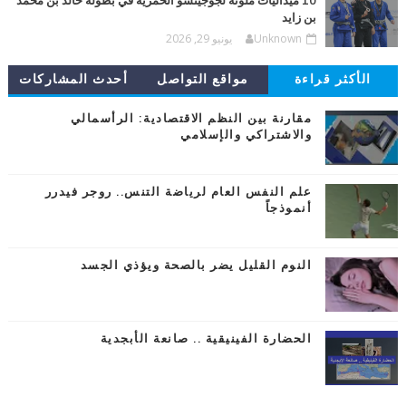
10 ميداليات ملونة لجوجيتسو الحمرية في بطولة خالد بن محمد
بن زايد
Unknown
يونيو 29, 2026
الأكثر قراءة
مواقع التواصل
أحدث المشاركات
مقارنة بين النظم الاقتصادية: الرأسمالي
والاشتراكي والإسلامي
علم النفس العام لرياضة التنس.. روجر فيدرر
أنموذجاً
النوم القليل يضر بالصحة ويؤذي الجسد
الحضارة الفينيقية .. صانعة الأبجدية