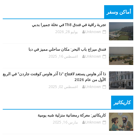
أماكن وسفر
تجربة راقية في فندق Th8 في نخلة جميرا بدبي
Unknown
يوليو 28, 2026
فندق ميراج باب البحر: مكان ساحلي مميز في دبا
Unknown
اغسطس 16, 2025
ذا آذر هاوس يستعد لافتتاح "ذا آذر هاوس كوفنت جاردن" في الربع
الأول من عام 2026
Unknown
اغسطس 02, 2025
كاريكاتير
كاريكاتير: معركة رمضانية منزلية شبه يومية
Unknown
مارس 16, 2025