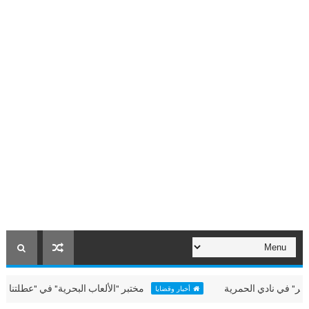
نادي الحمرية
مختبر "الألعاب البحرية" في "عطلتنا غير" بالحم
أخبار وقضايا