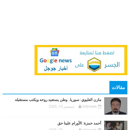
مقالات
مازن العليوي: سوريا.. وطن يستعيد روحه ويكتب مستقبله
Unknown
ديسمبر 10, 2025
أحمد حمزة: الأورام علينا حق
Unknown
ديسمبر 03, 2025