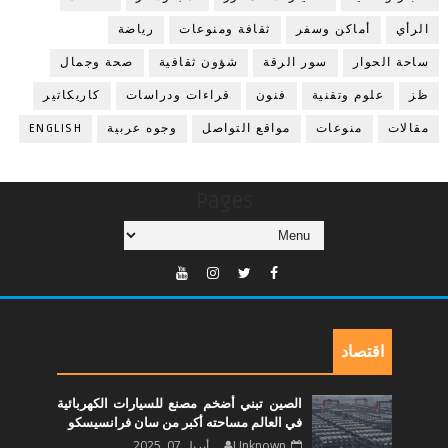
الرأي
أماكن وسفر
ثقافة ومنوعات
رياضة
ساحة الحوار
سور الرقة
شؤون ثقافية
صحة وجمال
ظز
علوم وتقنية
فنون
قراءات ودراسات
كاريكاتير
مقالات
منوعات
مواقع التواصل
وجوه عربية
ENGLISH
Pages
اقتصاد
الصين تبني أضخم مصنع للسيارات الكهربائية
في العالم مساحته أكبر من سان فرانسيسكو
Unknown
أبريل 07, 2025