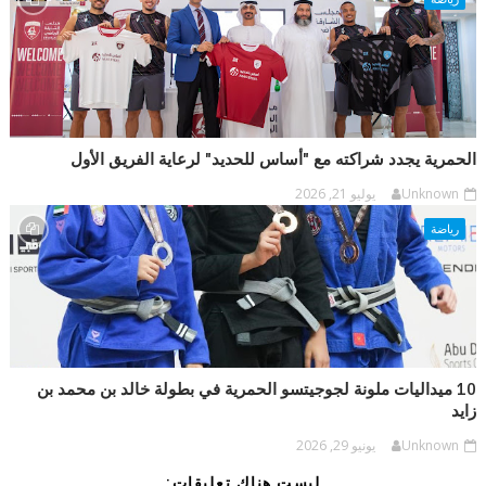
الحمرية يجدد شراكته مع "أساس للحديد" لرعاية الفريق الأول
Unknown
يوليو 21, 2026
رياضة
10 ميداليات ملونة لجوجيتسو الحمرية في بطولة خالد بن محمد بن
زايد
Unknown
يونيو 29, 2026
ليست هناك تعليقات: