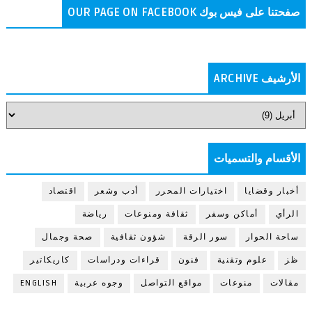
صفحتنا على فيس بوك OUR PAGE ON FACEBOOK
الأرشيف ARCHIVE
الأقسام والتسميات
أخبار وقضايا
اختيارات المحرر
أدب وشعر
اقتصاد
الرأي
أماكن وسفر
ثقافة ومنوعات
رياضة
ساحة الحوار
سور الرقة
شؤون ثقافية
صحة وجمال
ظز
علوم وتقنية
فنون
قراءات ودراسات
كاريكاتير
مقالات
منوعات
مواقع التواصل
وجوه عربية
ENGLISH