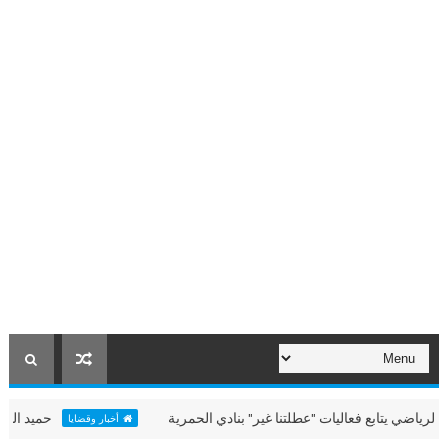
يتابع فعاليات "عطلتنا غير" بنادي الحمرية
حميد الشامسي يشه
أخبار وقضايا