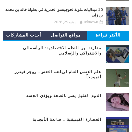
10 ميداليات ملونة لجوجيتسو الحمرية في بطولة خالد بن محمد
بن زايد
Unknown
يونيو 29, 2026
الأكثر قراءة
مواقع التواصل
أحدث المشاركات
مقارنة بين النظم الاقتصادية: الرأسمالي
والاشتراكي والإسلامي
علم النفس العام لرياضة التنس.. روجر فيدرر
أنموذجاً
النوم القليل يضر بالصحة ويؤذي الجسد
الحضارة الفينيقية .. صانعة الأبجدية