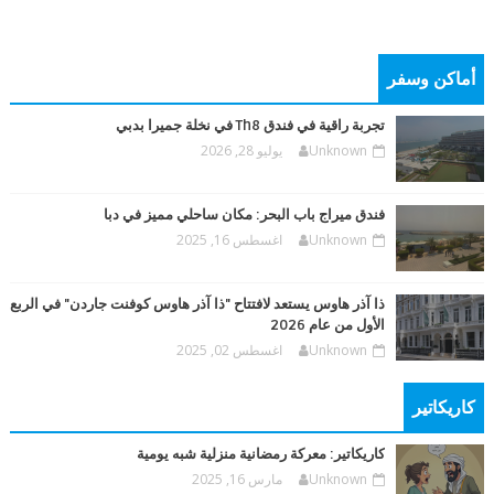
أماكن وسفر
تجربة راقية في فندق Th8 في نخلة جميرا بدبي
Unknown
يوليو 28, 2026
فندق ميراج باب البحر: مكان ساحلي مميز في دبا
Unknown
اغسطس 16, 2025
ذا آذر هاوس يستعد لافتتاح "ذا آذر هاوس كوفنت جاردن" في الربع
الأول من عام 2026
Unknown
اغسطس 02, 2025
كاريكاتير
كاريكاتير: معركة رمضانية منزلية شبه يومية
Unknown
مارس 16, 2025