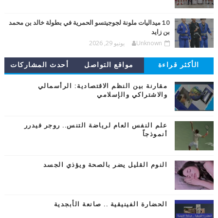
10 ميداليات ملونة لجوجيتسو الحمرية في بطولة خالد بن محمد
بن زايد
Unknown
يونيو 29, 2026
الأكثر قراءة
مواقع التواصل
أحدث المشاركات
مقارنة بين النظم الاقتصادية: الرأسمالي
والاشتراكي والإسلامي
علم النفس العام لرياضة التنس.. روجر فيدرر
أنموذجاً
النوم القليل يضر بالصحة ويؤذي الجسد
الحضارة الفينيقية .. صانعة الأبجدية