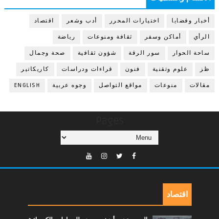
أخبار وقضايا
اختيارات المحرر
أدب وشعر
اقتصاد
الرأي
أماكن وسفر
ثقافة ومنوعات
رياضة
ساحة الحوار
سور الرقة
شؤون ثقافية
صحة وجمال
ظز
علوم وتقنية
فنون
قراءات ودراسات
كاريكاتير
مقالات
منوعات
مواقع التواصل
وجوه عربية
ENGLISH
Pages
اقتصاد