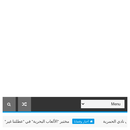
مرية
مختبر "الألعاب البحرية" في "عطلتنا غير" بالحمرية
أخبار وقضايا