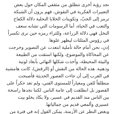
نجد رؤية أخرى تنطلق من مثقفي المكان حول بعض
التعبيرات الفكرية في النقوش، فهم يرون أن الشبكة
ترمز إلى الحبّ، وتكوينات الخلايا النحلية دلالة الكفاح
والتعب في الحياة، أما الرسومات التي تشابه سعف
النخل فهي دلالة الزراعة، وللثراء رمزه حين نرى تكسراً
في رؤوس المثلثات ليظهر علوها.
إذن، نحن أمام حالة تأملية ابتعدت عن التصوير وخرجت
عن المحاكاة والموضوع، ولكنها استقت من الطبيعة
والبيئة المحيطة، وأخذت شكلها النهائي بأبعاد لونية
وذهنية. هذه الحالة من النقش أو (الرقش)، كانت هامشية
في الغرب إلى أن جاءت العصور الحديثة فأصبحت
منطلقاً للفن ومعياراً للمستوى الفني، ولم تعد حكراً على
القصور بل انطلقت إلى عامة الناس. لكننا نجدها راسخة
بين الناس منذ القديم في عسير، ولا يكاد يخلو بيت
عسيري وألمعي قديم من جمالياتها.
وبغض النظر عن الأزمنة، يمكن القول إنه في فترة من