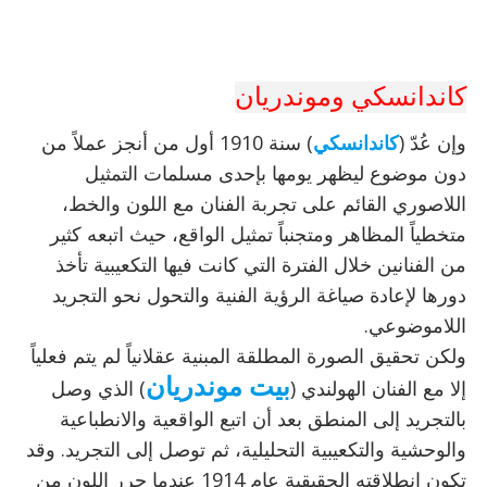
كاندانسكي وموندريان
وإن عُدّ (
كاندانسكي
) سنة 1910 أول من أنجز عملاً من
دون موضوع ليظهر يومها بإحدى مسلمات التمثيل
اللاصوري القائم على تجربة الفنان مع اللون والخط،
متخطياً المظاهر ومتجنباً تمثيل الواقع، حيث اتبعه كثير
من الفنانين خلال الفترة التي كانت فيها التكعيبية تأخذ
دورها لإعادة صياغة الرؤية الفنية والتحول نحو التجريد
اللاموضوعي.
ولكن تحقيق الصورة المطلقة المبنية عقلانياً لم يتم فعلياً
بيت موندريان
إلا مع الفنان الهولندي (
) الذي وصل
بالتجريد إلى المنطق بعد أن اتبع الواقعية والانطباعية
والوحشية والتكعيبية التحليلية، ثم توصل إلى التجريد. وقد
تكون انطلاقته الحقيقية عام 1914 عندما حرر اللون من