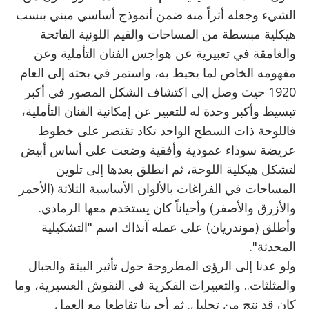
الشيء وجعله أثراً منه ضمن أنموذج أساسي مبني بنسب
هيكلية مبسطة من المساحات والقيم اللونية الفاتحة
والغامقة في تعبيرية عن هواجس الفنان التأملية وعن
مفهومه الخاص لما يحيط به، واستمر في بحثه إلى العام
1920 حيث وصل إلى اكتشاف الشكل المصور في أكبر
تبسيط وأكبر وحدة له للتعبير عن إمكانية الفنان التأملية،
فاللوحة ذات السطح الواحد تكاد تقتصر على خطوط
عريضة سوداء عمودية وأفقية وضعت على أساس أبيض
لتشكل هيكلية اللوحة، ثم انطلق بعدها إلى تلوين
المساحات في الفراغات بالألوان الأساسية الثلاثة (الأحمر
والأزرق والأصفر) وأحياناً كان يستخدم معها الرمادي.
وأطلق (موندريان) على عمله آنذاك اسم "التشكيلية
المحدثة".
ولو عدنا إلى الرؤى المطروحة حول تأثير البيئة والجبال
والمثلثات.. والتعبيرات الفكرية في النقوش العسيرية، وما
كان قد نتج من تحليل. ثم أجرينا تقاطعا مع العمل