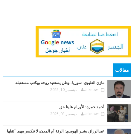
مقالات
مازن العليوي: سوريا.. وطن يستعيد روحه ويكتب مستقبله
Unknown
ديسمبر 10, 2025
أحمد حمزة: الأورام علينا حق
Unknown
ديسمبر 03, 2025
عبدالرزاق بشير الهويدي: الرقة أم المدن، لا تنكسر مهما أثقلها