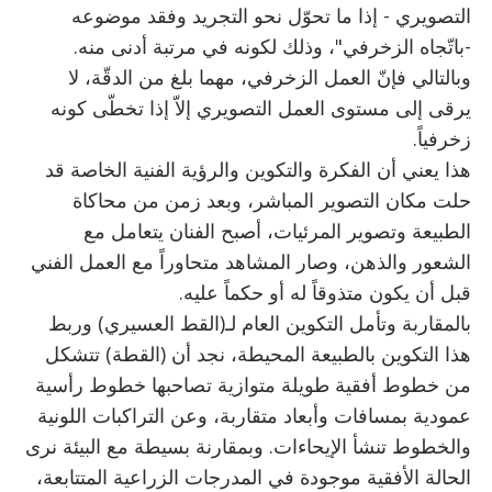
التصويري - إذا ما تحوّل نحو التجريد وفقد موضوعه
-باتّجاه الزخرفي"، وذلك لكونه في مرتبة أدنى منه.
وبالتالي فإنّ العمل الزخرفي، مهما بلغ من الدقّة، لا
يرقى إلى مستوى العمل التصويري إلاّ إذا تخطّى كونه
زخرفياً.
هذا يعني أن الفكرة والتكوين والرؤية الفنية الخاصة قد
حلت مكان التصوير المباشر، وبعد زمن من محاكاة
الطبيعة وتصوير المرئيات، أصبح الفنان يتعامل مع
الشعور والذهن، وصار المشاهد متحاوراً مع العمل الفني
قبل أن يكون متذوقاً له أو حكماً عليه.
بالمقاربة وتأمل التكوين العام لـ(القط العسيري) وربط
هذا التكوين بالطبيعة المحيطة، نجد أن (القطة) تتشكل
من خطوط أفقية طويلة متوازية تصاحبها خطوط رأسية
عمودية بمسافات وأبعاد متقاربة، وعن التراكبات اللونية
والخطوط تنشأ الإيحاءات. وبمقارنة بسيطة مع البيئة نرى
الحالة الأفقية موجودة في المدرجات الزراعية المتتابعة،