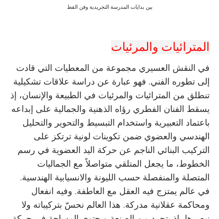
بين بدايات المدرسة التجريدية وفن القط
المترائيات والمرئيات
في النقش العسيري مجموعة من المعطيات التي قادت
إلى تطوره الفني. فهو عبارة عن دراسة علاقات تشكيلية
تنطلق من المترائيات والمرئيات في الطبيعة والإنسان، إذ
يسقط الفنان الفطري رؤاه الذهنية والجمالية على إبداعه
باعتماد التعبيرية واستخدام التبسيط والتحوير والتحليل
الهندسي والعضوي ضمن تكوينات لونية ترتكز على
التركيب البنائي الناجم عن حركة اليد العضوية في رسم
الخطوط، ما يجعل المتلقي متواصلاً مع الجماليات
المتصلة والمنفصلة حسب الليونة والانسيابية الهندسية.
في عالم يمتزج فيه العقل مع العاطفة. وفيه انفعال
ومحاكمة عقلانية مدركة. هذا العالم نحسّ بتركيباته ولا
نبصرها، إذ يتجرد من الصنعة ويحتوي المساحة في حركة