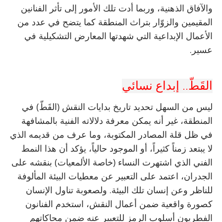
والآفاق الذهنية، وربما أدت تلك الأمور إلى تأثر الفنانين
المقيمين والزوّار بتراث المنطقة كما يتضح في عدد من
الأعمال الإبداعية التي شهدتها المعارض التشكيلية في
عسير.
القَطّ.. إبداع نسائي
ليس من السهل تحديد تاريخ بدايات النقش (القَطّ) في
المنطقة، غير أنه يمكن معرفة دلالاته الفنية بالمشافهة
في ظل قلة المصادر المكتوبة، وما عرف من قديمه الذي
لا يبتعد زمناً كثيراً، أو الموجود حالياً، يؤكد أن هذا النمط
الفني الذي اشتهرت النساء (خاصة الألمعيات) بنقشه على
الجدران، اعتمد على التعبير عن معطيات البيئة المألوفة
للناظر وعن إنسان تلك البيئة. ولصعوبة تناول الإنسان
كصورة واقعية ضمن أعمال النقش، استخدم الفنانون
الفطريون أسلوب الرمز للتعبير عنه ضمن محاكاتهم