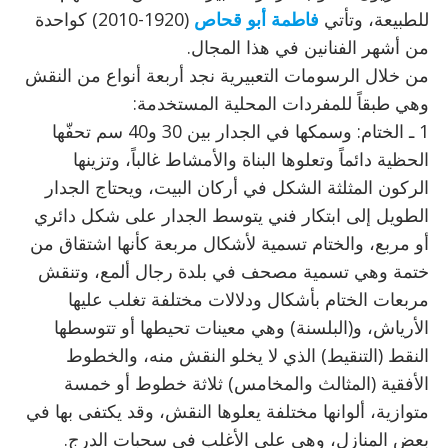
للطبيعة، وتأتي
فاطمة أبو قحاص
(1920-2010) كواحدة
من أشهر الفنانين في هذا المجال.
من خلال الرسومات التعبيرية نجد أربعة أنواع من النقش
وهي طبقاً للمفردات المحلية المستخدمة:
1 ـ الختام: وسمكها في الجدار بين 30 و40 سم تحفّها
الحظية دائماً وتعلوها البناة والأمشاط غالباً، وتزينها
الركون المثلثة الشكل في أركان البيت، ويحتاج الجدار
الطويل إلى ابتكار فني يتوسط الجدار على شكل دائري
أو مربع، والختام تسمية لأشكال مربعة كأنها اشتقاق من
ختمة وهي تسمية مصحف في بلدة رجال ألمع، وتنقش
مربعات الختام بأشكال ودلالات مختلفة تغلب عليها
الأرياش، و(البلسنة) وهي معينات تحيطها أو تتوسطها
النقط (التنقيط) الذي لا يخلو النقش منه، والخطوط
الأفقية (المثالث والمخامس) ثلاثة خطوط أو خمسة
متوازية، ألوانها مختلفة يعلوها النقش، وقد يكتفى بها في
بعض المنازل، وهي على الأغلب في سحبات الدرج.