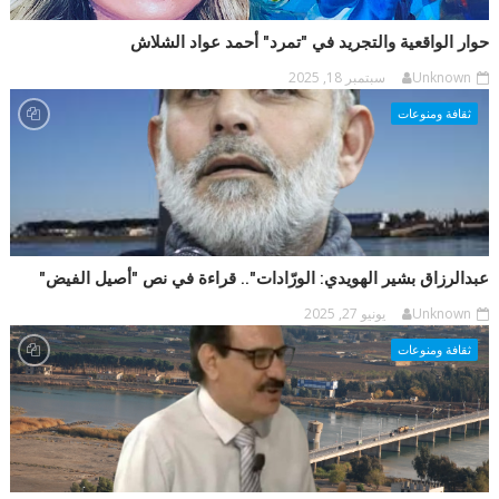
حوار الواقعية والتجريد في "تمرد" أحمد عواد الشلاش
Unknown
سبتمبر 18, 2025
ثقافة ومنوعات
عبدالرزاق بشير الهويدي: الورّادات".. قراءة في نص "أصيل الفيض"
Unknown
يونيو 27, 2025
ثقافة ومنوعات