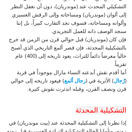
التشكيلي المحدث عند (موندريان)، دون أن نغفل النظر
إلى ألوان (موندريان) ومساحاته وإلى الرقش العسيري
وألوانه ومساحاته، فسوف نجد التقارب كبيراً، بل إننا
سنجد الوصف ذاته للعمل التجريدي.
فإن كان (موندريان) قبل حوالي قرن من الزمن قد خرج
بالتشكيلية المحدثة، فإن قصر ألمع التاريخي الذي أصبح
حالياً معرضاً دائماً للتراث، يعود تاريخه إلى (400) عام
تقريباً.
أما أقدم نقش أبدعته النساء مازال موجوداً في قرية
(
رُجال
) الأثرية في (
رجال ألمع
) فيعود تاريخه إلى حوالي
قرن ونصف القرن، وقبله اندثرت نقوش كثيرة.
التشكيلية المحدثة
إذا نظرنا إلى التشكيلية المحدثة عند (بيت موندريان) في
زمنه، وتأملنا الحالة التشكيلية التراثية العسيرية قبل زمنه