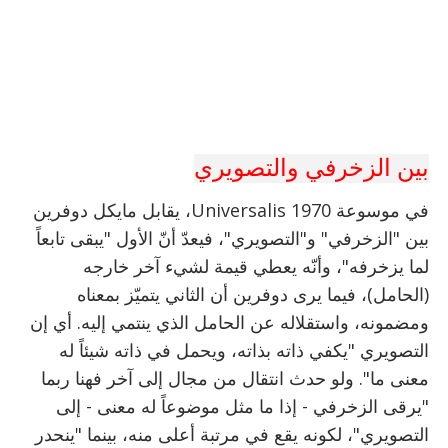
بين الزخرفي والتصويري
في موسوعة Universalis 1970، يقابل مايكل دوفرين
بين "الزخرفي" و"التصويري"، فيعدّ أنّ الأول "يبقى تابعاً
لما يزخرفه"، وأنّه يعطي قيمة لشيء آخر خارجه
(الحامل)، فيما يرى دوفرين أن الثاني يتميّز بمعناه
ومضمونه، واستقلاله عن الحامل الذي ينتمي إليه. أي إن
التصويري "يكفي ذاته بذاته، ويحمل في ذاته شيئاً له
معنى ما". ولو حدث انتقال من مجال إلى آخر فهنا ربما
"يرقى الزخرفي - إذا ما مثل موضوعاً له معنى - إلى
التصويري"، لكونه يقع في مرتبة أعلى منه، بينما "ينحدر