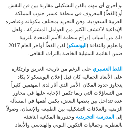
لو أجرى أي مهتم بالفن التشكيلي مقاربة بين فن النقش
أو (القَطّ) المعروف في منطقة عسير جنوب المملكة
العربية السعودية، وفن التجريد بمختلف مكوناته وعناصره
الإبداعية لاكتشف الكثير من العوامل المشتركة،. ولعل
ذلك من أسباب إدراج منظمة الأمم المتحدة للتربية
والعلوم والثقافة (
اليونسكو
) لفن القطّ أواخر العام 2017
ضمن القائمة التمثيلية الخاصة بالتراث الثقافي.
القط العسيري
على الرغم من تاريخه العريق وارتكازه
على الأبعاد الجمالية كان قبل إعلان اليونسكو لا يكاد
يتجاوز حدود المكان. الأمر الذي أثار لدى المهتمين كثيراً
من التساؤلات التي ربما تكمن الإجابة عليها في محاور
عدة تتداخل بين بعضها البعض، يكمن أهمها في المسألة
الزمنية والعلاقات التشكيلية بين الطبيعة والإنسان، وصولاً
إلى
المدرسة التجريدية
وجذورها المكانية الناشئة
بالفطرة، وجماليات التكوين اللوني والهندسي والأبعاد