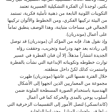
بكثير، لوجدنا أن الفكرة التشكيلية العسيرية تعتمد
التكوينات اللونية النابعة من ذهنية تأملية فكرية، تستمد
من البيئة تركيبها الفكري، ومن الخطوط والألوان تركيبها
الجمالي في مساحات متباينة، وهذا الوصف ينطبق تماماً
على أعمال (موندريان).
وإذ نقول هذا، فإنه من المؤكد أن (موندريان) قد توصل
إلى ريادته بعد جهد ودراسة وتجريب، وحققت رؤاه
الجديدة انتشاراً مذهلاً، إلا أن فنان الفطرة في عسير
توارث خطوطه وتكويناته الإبداعية التي نشأت بالفطرة
واستمرت كذلك لكنْ داخل منطقته.
خلال الفترة نفسها التي عاشها (موندريان) ظهرت
مجموعة من المعماريين الذين اتجهوا إلى الأشكال
الهندسية باستخدام الصورة المسطحة الملونة ضمن
أسلوب يوحي بالمدى والحركة كما في أعمال
(كاندانسكي) لتصل الأمور إلى التقسيمات الزخرفية التي
نراها في واجهات المنازل وجدرانها الداخلية.