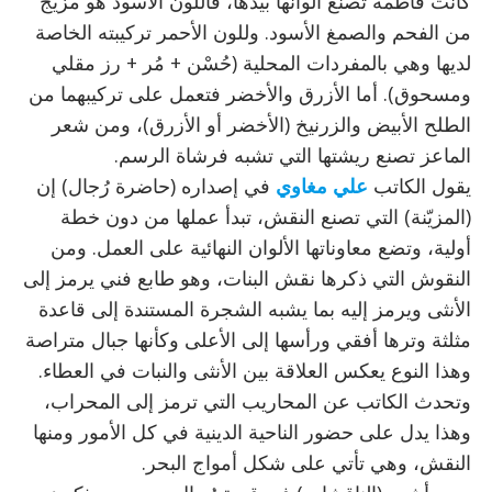
كانت فاطمة تصنع ألوانها بيدها، فاللون الأسود هو مزيج
من الفحم والصمغ الأسود. وللون الأحمر تركيبته الخاصة
لديها وهي بالمفردات المحلية (حُسْن + مُر + رز مقلي
ومسحوق). أما الأزرق والأخضر فتعمل على تركيبهما من
الطلح الأبيض والزرنيخ (الأخضر أو الأزرق)، ومن شعر
الماعز تصنع ريشتها التي تشبه فرشاة الرسم.
يقول الكاتب
علي مغاوي
في إصداره (حاضرة رُجال) إن
(المزيّنة) التي تصنع النقش، تبدأ عملها من دون خطة
أولية، وتضع معاوناتها الألوان النهائية على العمل. ومن
النقوش التي ذكرها نقش البنات، وهو طابع فني يرمز إلى
الأنثى ويرمز إليه بما يشبه الشجرة المستندة إلى قاعدة
مثلثة وترها أفقي ورأسها إلى الأعلى وكأنها جبال متراصة
وهذا النوع يعكس العلاقة بين الأنثى والنبات في العطاء.
وتحدث الكاتب عن المحاريب التي ترمز إلى المحراب،
وهذا يدل على حضور الناحية الدينية في كل الأمور ومنها
النقش، وهي تأتي على شكل أمواج البحر.