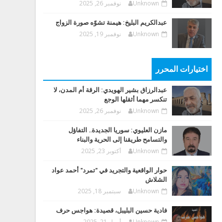
Unknown
نوفمبر 26, 2025
عبدالكريم البليخ: هيمنة تشوّه صورة الزواج
Unknown
نوفمبر 19, 2025
اختيارات المحرر
عبدالرزاق بشير الهويدي: الرقة أم المدن، لا
تنكسر مهما أثقلها الوجع
Unknown
نوفمبر 26, 2025
مازن العليوي: سوريا الجديدة.. التفاؤل
والتسامح طريقنا إلى الحرية والبناء
Unknown
أكتوبر 23, 2025
حوار الواقعية والتجريد في "تمرد" أحمد عواد
الشلاش
Unknown
سبتمبر 18, 2025
فادية حسين البليبل، قصيدة: هواجس حرف
Unknown
أبريل 21, 2025