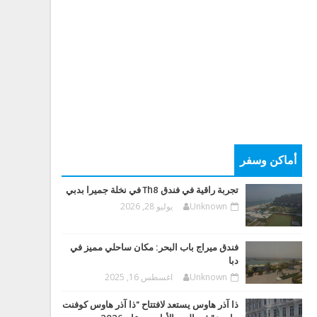
أماكن وسفر
تجربة راقية في فندق Th8 في نخلة جميرا بدبي
Unknown
يوليو 28, 2026
فندق ميراج باب البحر: مكان ساحلي مميز في
دبا
Unknown
اغسطس 16, 2025
ذا آذر هاوس يستعد لافتتاح "ذا آذر هاوس كوفنت