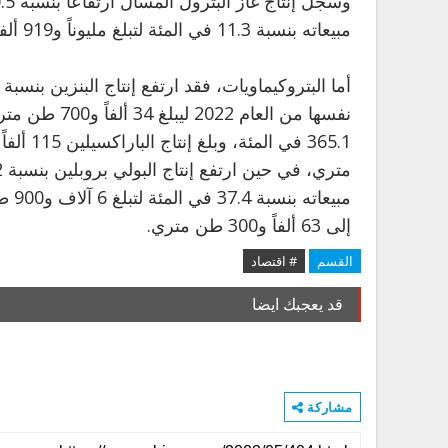
مبيعاته بنسبة 11.3 في المئة لتبلغ مليوناً و919 ألفاً و200 برميل.
إلى 63 ألفاً و300 طن متري.
القسم
# اقتصاد
قد يعجبك ايضا
مشاركة