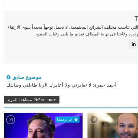
لتي تناسب مختلف الشرائح المجتمعية، لا نحمل توجهاً محدداً سوى الارتقاء
رنت، وغايتنا في نهاية المطاف تقديم ما يلبي رغبات الجميع.
موضوع سابق
أحمد حمزة: لا تعايرني ولا أعايرك الزنا طايلني وطايلك
See more مشاهدة المزيد
أخبار وقضايا