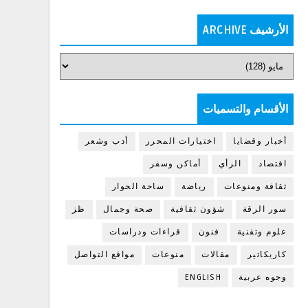
الأرشيف ARCHIVE
الأقسام والتسميات
أخبار وقضايا
اختيارات المحرر
أدب وشعر
اقتصاد
الرأي
أماكن وسفر
ثقافة ومنوعات
رياضة
ساحة الحوار
سور الرقة
شؤون ثقافية
صحة وجمال
ظز
علوم وتقنية
فنون
قراءات ودراسات
كاريكاتير
مقالات
منوعات
مواقع التواصل
وجوه عربية
ENGLISH