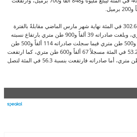
وسجل إنتاج غاز البترول المسال ارتفاعاً بنسبة 40.5 في المئة ليبلغ مليوناً و848 ألفاً و700 برميل، وارتفعت
أما البتروكيماويات، فقد ارتفع إنتاج البنزين بنسبة 302.6 في المئة نهاية شهر مارس الماضي مقابلةً بالفترة
نفسها من العام 2022 ليبلغ 34 ألفاً و700 طن متري، وبلغت صادراته 39 ألفاً و900 طن متري بارتفاع نسبته
365.1 في المئة، وبلغ إنتاج الباراكسيلين 115 ألفاً و500 طن متري فيما سجلت صادراته 114 ألفاً و500 طن
متري، في حين ارتفع إنتاج البولي بروبلين بنسبة 53.2 في المئة مسجلاً 67 ألفاً و600 طن متري، كما ارتفعت
مبيعاته بنسبة 37.4 في المئة لتبلغ 6 آلاف و900 طن متري، أما صادراته فارتفعت بنسبة 56.3 في المئة لتصل