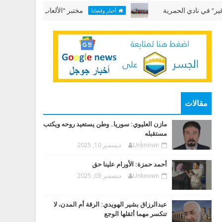
دي الحمرية
مختبر "الألعاب البحرية" في "عطلتنا غير"
أخبار وقضايا
مقالات
مازن العليوي: سوريا.. وطن يستعيد روحه ويكتب
مستقبله
Unknown
ديسمبر 10, 2025
أحمد حمزة: الأورام علينا حق
Unknown
ديسمبر 03, 2025
عبدالرزاق بشير الهويدي: الرقة أم المدن، لا
تنكسر مهما أثقلها الوجع