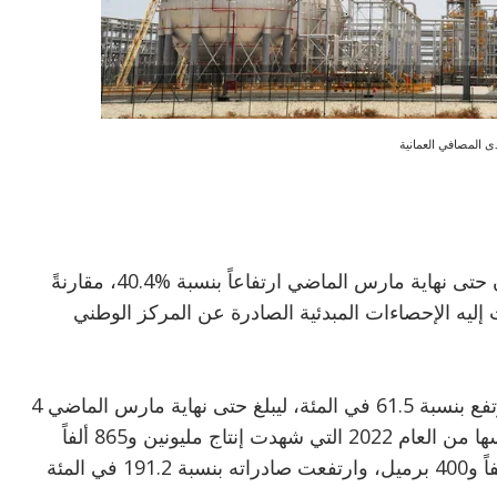
ى المصافي العمانية
سجل إجمالي منتجات المصافي في سلطنة عُمان حتى نهاية مارس الماضي ارتفاعاً بنسبة %40.4، مقارنةً
 إليه الإحصاءات المبدئية الصادرة عن المركز الوطني
وبيّنت الإحصاءات أن إنتاج وقود السيارات (91) ارتفع بنسبة 61.5 في المئة، ليبلغ حتى نهاية مارس الماضي 4
ملايين و626 ألفاً و600 برميل، مقارنةً بالفترة نفسها من العام 2022 التي شهدت إنتاج مليونين و865 ألفاً
و100 برميل، فيما بلغت مبيعاته 3 ملايين و456 ألفاً و400 برميل، وارتفعت صادراته بنسبة 191.2 في المئة