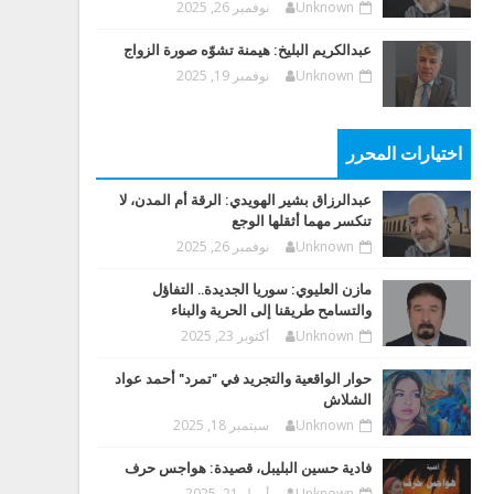
Unknown
نوفمبر 26, 2025
عبدالكريم البليخ: هيمنة تشوّه صورة الزواج
Unknown
نوفمبر 19, 2025
اختيارات المحرر
عبدالرزاق بشير الهويدي: الرقة أم المدن، لا
تنكسر مهما أثقلها الوجع
Unknown
نوفمبر 26, 2025
مازن العليوي: سوريا الجديدة.. التفاؤل
والتسامح طريقنا إلى الحرية والبناء
Unknown
أكتوبر 23, 2025
حوار الواقعية والتجريد في "تمرد" أحمد عواد
الشلاش
Unknown
سبتمبر 18, 2025
فادية حسين البليبل، قصيدة: هواجس حرف
Unknown
أبريل 21, 2025