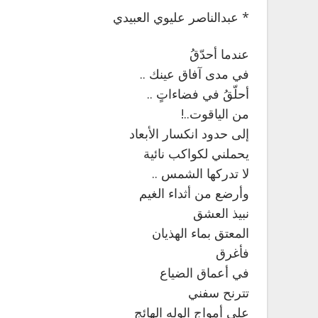
* عبدالناصر عليوي العبيدي
عندما أحدّقُ
في مدى آفاق عينك ..
أحلّقُ في فضاءاتٍ ..
من الياقوت..!
إلى حدود انكسار الأبعاد
يحملني لكواكب نائية
لا تدركها الشمس ..
وأرضع من أثداء الغيم
نبيذ العشق
المعتق بماء الهذيان
فأغرق
في أعماق الضياع
تترنح سفني
على أمواج الوله الهائج