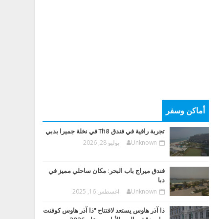
أماكن وسفر
تجربة راقية في فندق Th8 في نخلة جميرا بدبي
Unknown
يوليو 28, 2026
فندق ميراج باب البحر: مكان ساحلي مميز في
دبا
Unknown
اغسطس 16, 2025
ذا آذر هاوس يستعد لافتتاح "ذا آذر هاوس كوفنت