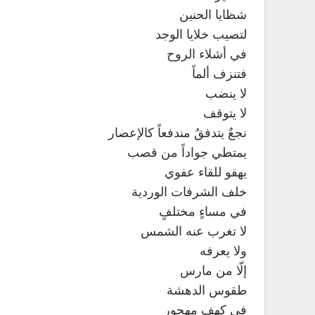
شظايا الحنين
لتصيب خلايا الوجد
في أشلاء الروح
فتنزف ألماً
لا ينضب
لا يتوقف
نجعٌ يتدفقُ مندفعاً كالإعصار
يمتطي جواداً من قصب
يهفو للقاء عفوي
خلف الشرفات الوردية
في مساءٍ مختلفٍ
لا تغرب عنه الشمس
ولا يعرفه
إلّا من مارس
طقوس الدهشة
في كهفٍ مهجور