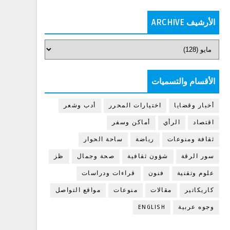
الأرشيف ARCHIVE
الأقسام والتسميات
أخبار وقضايا
اختيارات المحرر
أدب وشعر
اقتصاد
الرأي
أماكن وسفر
ثقافة ومنوعات
رياضة
ساحة الحوار
سور الرقة
شؤون ثقافية
صحة وجمال
ظز
علوم وتقنية
فنون
قراءات ودراسات
كاريكاتير
مقالات
منوعات
مواقع التواصل
وجوه عربية
ENGLISH