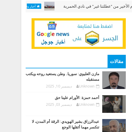
"عطلتنا غير" في نادي الحمرية
مختبر "الألعاب البحر
أخبار وقضايا
مقالات
مازن العليوي: سوريا.. وطن يستعيد روحه ويكتب
مستقبله
Unknown
ديسمبر 10, 2025
أحمد حمزة: الأورام علينا حق
Unknown
ديسمبر 03, 2025
عبدالرزاق بشير الهويدي: الرقة أم المدن، لا
تنكسر مهما أثقلها الوجع