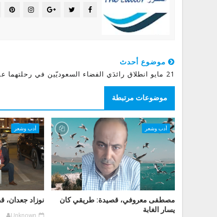
موضوع أحدث
21 مايو انطلاق رائدَي الفضاء السعوديّين في رحلتهما علمية
موضوعات مرتبطة
أدب وشعر
أدب وشعر
مصطفى معروفي، قصيدة: طريقي كان
نوزاد جعدان، ق
يسار الغابة
Unknown