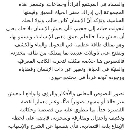
والفساد في المجتمع أفراداً وجماعات. وتسعى هذه
المجموعة إلى إدراك معنى الحياة العميق وقيمتها
السامية، وتؤكد أنّ الإنسان كائن حالم، ولولا الحلم
لتحولت حياته إلى جحيم، فأن يعيش الإنسان بلا حلم يعني
أن يعيش ميتاً. فالحلم يعمق معنى الإنسانية، ويسمو بها،
وهو يمتلك طاقة عظيمة في التحويل والبناء والكشف،
وينفتح على تأويلات عديدة بما يمتلكه من طاقة مختزنة.
فالنصوص هنا خلاصة مكثفة لتجربة الكاتب المعرفيّة
والفنيّة في الحياة، وتعبير عن ذات الإنسان وقضاياه
ووجوده كونه فرداً في مجتمع حيوي.
تصور النصوص المعاني والأفكار والرؤى والواقع المعيش
عبر حالة أو مشهد تصويراً فنيًّا، وعبر معمار القصة
القصيرة جداً، بما تنطوي عليه من قصصية وحكائية
وتكثيف واختزال ومفارقة وسخرية، قابضة على لحظة
الإبداع بلغة اقتصادية، تنأى بنفسها عن الشرح والإسهاب،