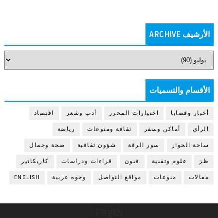
الأرشيف ARCHIVE
الأقسام والتسميات
أخبار وقضايا
اختيارات المحرر
أدب وشعر
اقتصاد
الرأي
أماكن وسفر
ثقافة ومنوعات
رياضة
ساحة الحوار
سور الرقة
شؤون ثقافية
صحة وجمال
ظز
علوم وتقنية
فنون
قراءات ودراسات
كاريكاتير
مقالات
منوعات
مواقع التواصل
وجوه عربية
ENGLISH
Pages