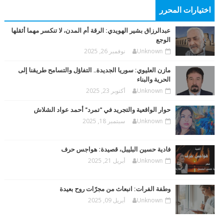
اختيارات المحرر
عبدالرزاق بشير الهويدي: الرقة أم المدن، لا تنكسر مهما أثقلها
الوجع
Unknown
نوفمبر 26, 2025
مازن العليوي: سوريا الجديدة.. التفاؤل والتسامح طريقنا إلى
الحرية والبناء
Unknown
أكتوبر 23, 2025
حوار الواقعية والتجريد في "تمرد" أحمد عواد الشلاش
Unknown
سبتمبر 18, 2025
فادية حسين البليبل، قصيدة: هواجس حرف
Unknown
أبريل 21, 2025
وطفة الفرات: انبعاث من مجرّات روح بعيدة
Unknown
أبريل 09, 2025