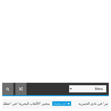
ي نادي الحمرية
مختبر "الألعاب البحرية" في "عطلتنا غير" بال
أخبار وقضايا