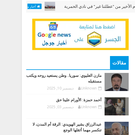
ن "عطلتنا غير" في نادي الحمرية
مختبر "الألعاب البح
أخبار وقضايا
مقالات
مازن العليوي: سوريا.. وطن يستعيد روحه ويكتب
مستقبله
Unknown
ديسمبر 10, 2025
أحمد حمزة: الأورام علينا حق
Unknown
ديسمبر 03, 2025
عبدالرزاق بشير الهويدي: الرقة أم المدن، لا
تنكسر مهما أثقلها الوجع