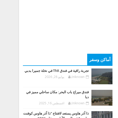
أماكن وسفر
تجربة راقية في فندق Th8 في نخلة جميرا بدبي
Unknown
يوليو 28, 2026
فندق ميراج باب البحر: مكان ساحلي مميز في
دبا
Unknown
اغسطس 16, 2025
ذا آذر هاوس يستعد لافتتاح "ذا آذر هاوس كوفنت