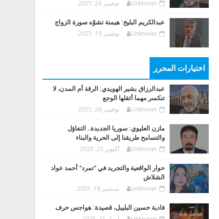
Unknown
نوفمبر 26, 2025
عبدالكريم البليخ: هيمنة تشوّه صورة الزواج
Unknown
نوفمبر 19, 2025
اختيارات المحرر
عبدالرزاق بشير الهويدي: الرقة أم المدن، لا
تنكسر مهما أثقلها الوجع
Unknown
نوفمبر 26, 2025
مازن العليوي: سوريا الجديدة.. التفاؤل
والتسامح طريقنا إلى الحرية والبناء
Unknown
أكتوبر 23, 2025
حوار الواقعية والتجريد في "تمرد" أحمد عواد
الشلاش
Unknown
سبتمبر 18, 2025
فادية حسين البليبل، قصيدة: هواجس حرف
Unknown
أبريل 21, 2025