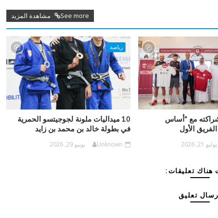
See more مشاهدة المزيد
رياضة
شراكته مع "أساس
10 ميداليات ملونة لجوجيتسو الحمرية
الفريق الأول
في بطولة خالد بن محمد بن زايد
يوليو 21, 2026
Unknown
يونيو 29, 2026
هناك تعليقات:
رسال تعليق