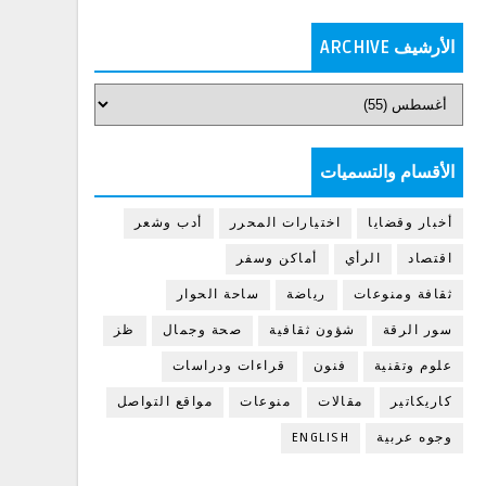
الأرشيف ARCHIVE
الأقسام والتسميات
أخبار وقضايا
اختيارات المحرر
أدب وشعر
اقتصاد
الرأي
أماكن وسفر
ثقافة ومنوعات
رياضة
ساحة الحوار
سور الرقة
شؤون ثقافية
صحة وجمال
ظز
علوم وتقنية
فنون
قراءات ودراسات
كاريكاتير
مقالات
منوعات
مواقع التواصل
وجوه عربية
ENGLISH