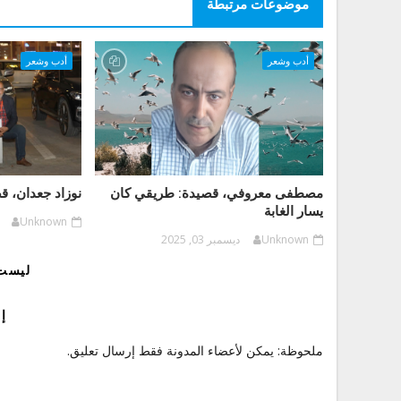
موضوعات مرتبطة
أدب وشعر
أدب وشعر
مصطفى معروفي، قصيدة: طريقي كان
نوزاد جعدان، ق
يسار الغابة
Unknown
Unknown
ديسمبر 03, 2025
ليست 
إ
ملحوظة: يمكن لأعضاء المدونة فقط إرسال تعليق.