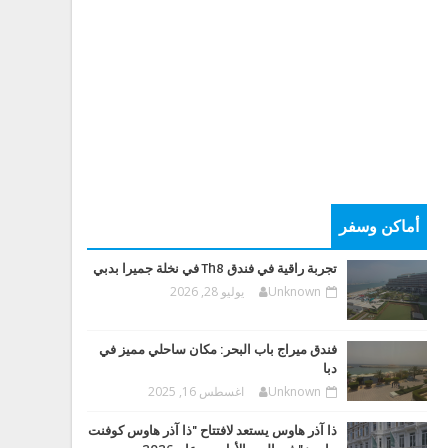
أماكن وسفر
تجربة راقية في فندق Th8 في نخلة جميرا بدبي
Unknown
يوليو 28, 2026
فندق ميراج باب البحر: مكان ساحلي مميز في
دبا
Unknown
اغسطس 16, 2025
ذا آذر هاوس يستعد لافتتاح "ذا آذر هاوس كوفنت