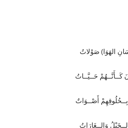
وَا) صَوْلاتُ
ُمْ حَــيَّــاتُ
هِمْ أَصْــوَاتٌ
وَالــغَارَاتُ