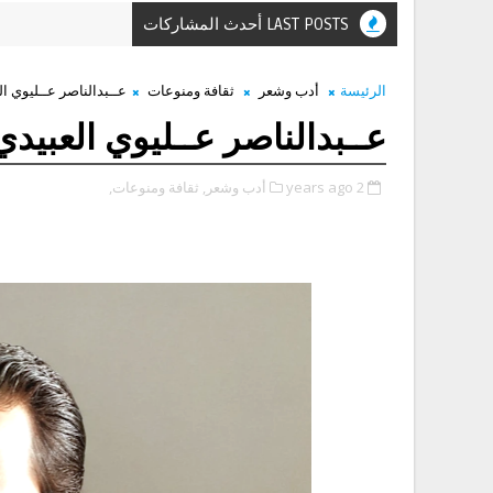
LAST POSTS أحدث المشاركات
الرئيسة
أدب وشعر
ثقافة ومنوعات
عــبدالناصر عــليوي العبي
عــبدالناصر عــليوي العبيدي، قص
2 years ago
أدب وشعر,
ثقافة ومنوعات,