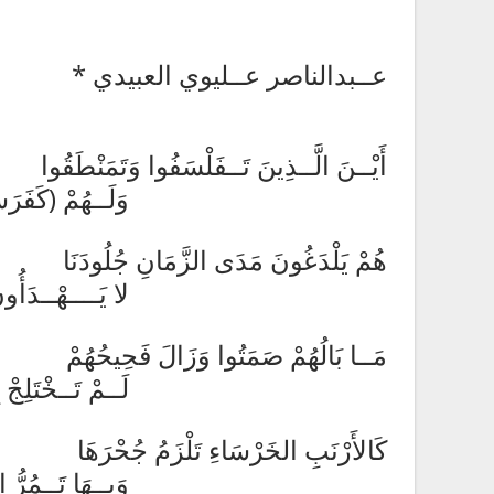
عــبدالناصر عــليوي العبيدي *
أَيْــنَ الَّــذِينَ تَــفَلْسَفُوا وَتَمَنْطَقُوا
وَلَــهُمْ (كَفَرَسَانِ الهَ
هُمْ يَلْدَغُونَ مَدَى الزَّمَانِ جُلُودَنَا
لا يَــــهْــدَأُونَ كَــأَنَّــه
مَــا بَالُهُمْ صَمَتُوا وَزَالَ فَحِيحُهُمْ
لَــمْ تَــخْتَلِجْ بِــحُلُوقِ
كَالأَرْنَبِ الخَرْسَاءِ تَلْزَمُ جُحْرَهَا
وَبِــهَا تَــمُرُّ الــخَيْلُ 