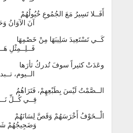
أَفَــلا تَسِيرُ مَعَ الجُمُوعِ خُيُولُهُمْ
آنَ الآوَانُ وَحَــانَتِ ا
كَــي تَسْتَعِيدَ سَلِيبَهَا مِنْ خَصْمِهَا
فَــلِــمِثْلِ هَـــذَا تُــعْقَ
وعَدَتْ كثيراً سوفَ تُدركُ ثأرَها
الــيوم، تــبدأُ من هنا
الــصَّمْتُ لَيْسَ بِطَبْعِهِمْ، فَتَرَاهُمُ
فِــي كُــلِّ نَــازِلَةٍ لَــ
الْــخَوْفُ أَخْرَسَهُمْ وَقَصَّ لِسَانَهُمْ
وَضَجِيجُهُمْ شَهِدَتْ لَهُ