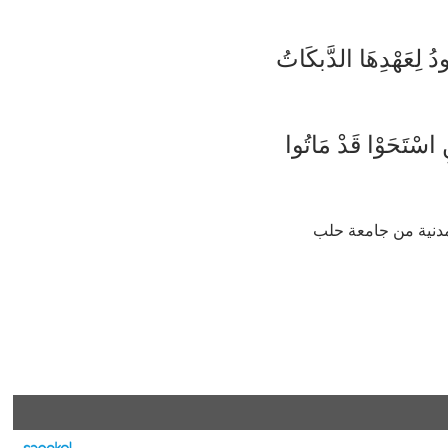
َا الدَّبكَاتُ
ا قَدْ مَاتُوا
دنية من جامعة حلب