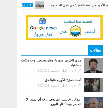
"عطلتنا غير" في نادي الحمرية
مختبر "الألعاب البحر
أخبار وقضايا
مقالات
مازن العليوي: سوريا.. وطن يستعيد روحه ويكتب
مستقبله
Unknown
ديسمبر 10, 2025
أحمد حمزة: الأورام علينا حق
Unknown
ديسمبر 03, 2025
عبدالرزاق بشير الهويدي: الرقة أم المدن، لا
تنكسر مهما أثقلها الوجع