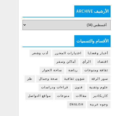
الأرشيف ARCHIVE
الأقسام والتسميات
أخبار وقضايا
اختيارات المحرر
أدب وشعر
اقتصاد
الرأي
أماكن وسفر
ثقافة ومنوعات
رياضة
ساحة الحوار
سور الرقة
شؤون ثقافية
صحة وجمال
ظز
علوم وتقنية
فنون
قراءات ودراسات
كاريكاتير
مقالات
منوعات
مواقع التواصل
وجوه عربية
ENGLISH