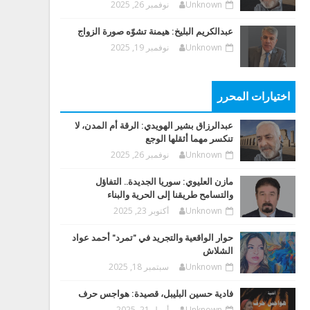
Unknown
نوفمبر 26, 2025
عبدالكريم البليخ: هيمنة تشوّه صورة الزواج
Unknown
نوفمبر 19, 2025
اختيارات المحرر
عبدالرزاق بشير الهويدي: الرقة أم المدن، لا
تنكسر مهما أثقلها الوجع
Unknown
نوفمبر 26, 2025
مازن العليوي: سوريا الجديدة.. التفاؤل
والتسامح طريقنا إلى الحرية والبناء
Unknown
أكتوبر 23, 2025
حوار الواقعية والتجريد في "تمرد" أحمد عواد
الشلاش
Unknown
سبتمبر 18, 2025
فادية حسين البليبل، قصيدة: هواجس حرف
Unknown
أبريل 21, 2025