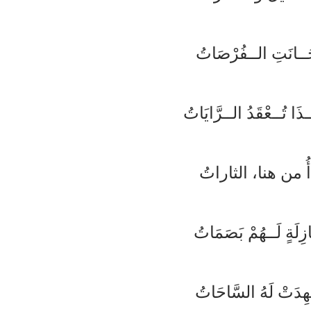
لــفُرْصَاتُ
دُ الــرَّايَاتُ
، الثاراتُ
هُمْ بَصَمَاتُ
 السَّاحَاتُ