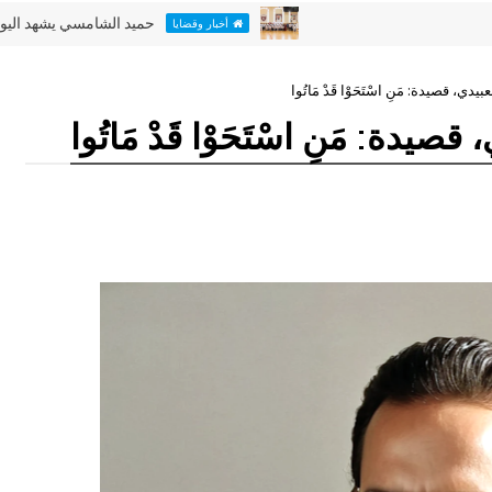
حميد الشامسي يشهد اليوم الأخير من 
أخبار وقضايا
دي، قصيدة: مَنِ اسْتَحَوْا قَدْ مَاتُوا
يدة: مَنِ اسْتَحَوْا قَدْ مَاتُوا