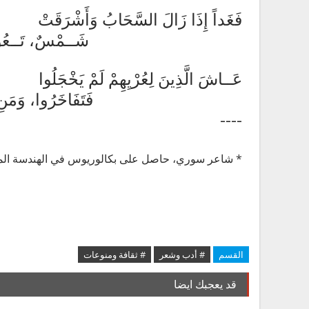
فَغَداً إِذَا زَالَ السَّحَابُ وَأَشْرَقَتْ
شَــمْسٌ، تَــعُودُ لِعَهْدِه
عَــاشَ الَّذِينَ لِعُرْيِهِمْ لَمْ يَخْجَلُوا
فَتَفَاخَرُوا، وَمَنِ اسْتَحَوْ
----
* شاعر سوري، حاصل على بكالوريوس في الهندسة الم
القسم
# أدب وشعر
# ثقافة ومنوعات
قد يعجبك ايضا