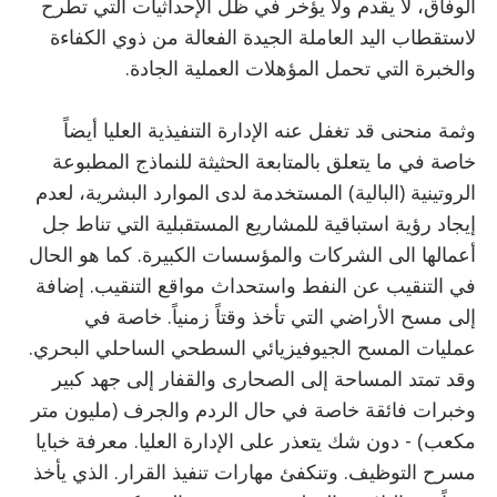
الوفاق، لا يقدم ولا يؤخر في ظل الإحداثيات التي تطرح
لاستقطاب اليد العاملة الجيدة الفعالة من ذوي الكفاءة
والخبرة التي تحمل المؤهلات العملية الجادة.
وثمة منحنى قد تغفل عنه الإدارة التنفيذية العليا أيضاً
خاصة في ما يتعلق بالمتابعة الحثيثة للنماذج المطبوعة
الروتينية (البالية) المستخدمة لدى الموارد البشرية، لعدم
إيجاد رؤية استباقية للمشاريع المستقبلية التي تناط جل
أعمالها الى الشركات والمؤسسات الكبيرة. كما هو الحال
في التنقيب عن النفط واستحداث مواقع التنقيب. إضافة
إلى مسح الأراضي التي تأخذ وقتاً زمنياً. خاصة في
عمليات المسح الجيوفيزيائي السطحي الساحلي البحري.
وقد تمتد المساحة إلى الصحارى والقفار إلى جهد كبير
وخبرات فائقة خاصة في حال الردم والجرف (مليون متر
مكعب) - دون شك يتعذر على الإدارة العليا. معرفة خبايا
مسرح التوظيف. وتنكفئ مهارات تنفيذ القرار. الذي يأخذ