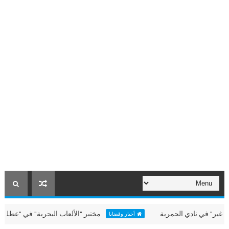
 نادي الحمرية
مختبر "الألعاب البحرية" في "عطلتنا غير" بالح
أخبار وقضايا