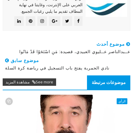
العربي على الإنترنت، وغايتنا في نهاية
المطاف تقديم ما يلبي رغبات الجميع.
موضوع أحدث
عــبدالناصر عــليوي العبيدي، قصيدة: مَنِ اسْتَحَوْا قَدْ مَاتُوا
موضوع سابق
نادي الحمرية يفتح باب التسجيل في رياضة كرة السلة
See more مشاهدة المزيد
موضوعات مرتبطة
الرأي