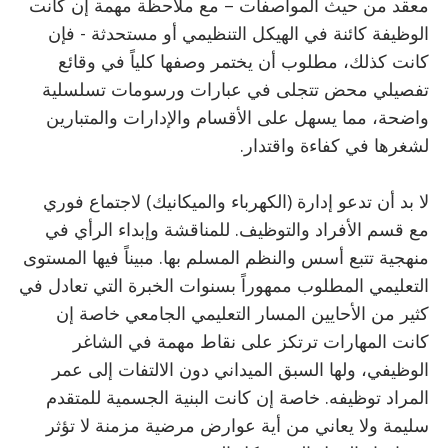
معقد من حيث المواصفات – مع ملاحظة مهمة إن كانت
الوظيفة كائنة في الهيكل التنظيمي أو مستحدثة - فإن
كانت كذلك، مطلوب أن يختمر وصفها كلياً في وقائع
تفصيلي محض تتجلى في عبارات ورسومات تسلسلية
واضحة، مما يسهل على الأقسام والإدارات والمتبارين
لشغرها في كفاءة واقتدار.
لا بد أن تدعو إدارة (الكهرباء والميكانيك) لاجتماع فوري
مع قسم الأفراد والتوظيف. للمناقشة وإبداء الرأي في
منهجية تتبع أسس والنظم المسلم بها. مبيناً فيها المستوى
التعليمي المطلوب ممهوراً بسنوات الخبرة التي تعادل في
كثير من الأحايين المسار التعليمي الجامعي خاصة إن
كانت المهارات ترتكز على نقاط مهمة في الشاغر
الوظيفي، ولها السبق الميداني دون الالتفات إلى عمر
المراد توظيفه. خاصة إن كانت البنية الجسمية للمتقدم
سليمة ولا يعاني من أية عوارض مرضية مزمنة لا تؤثر