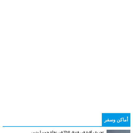
أماكن وسفر
تجربة راقية في فندق Th8 في نخلة جميرا بدبي