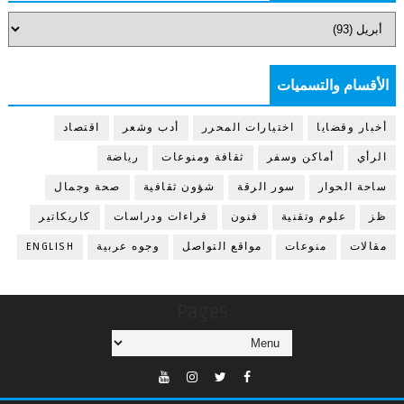
الأقسام والتسميات
أخبار وقضايا
اختيارات المحرر
أدب وشعر
اقتصاد
الرأي
أماكن وسفر
ثقافة ومنوعات
رياضة
ساحة الحوار
سور الرقة
شؤون ثقافية
صحة وجمال
ظز
علوم وتقنية
فنون
قراءات ودراسات
كاريكاتير
مقالات
منوعات
مواقع التواصل
وجوه عربية
ENGLISH
Pages