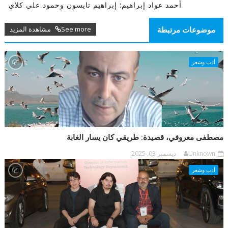
أحمد عواد إبراهيم: إبراهيم تايسون وحمود علي كلاي
See more مشاهدة المزيد
موضوعات مرتبطة
أدب وشعر
مصطفى معروفي، قصيدة: طريقي كان يسار الغابة
Unknown
ديسمبر 03, 2025
أدب وشعر