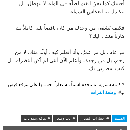
أحببتك كما يحنّ الغيم لظلّه في الماء، لا ليهطل، بل
ليكتمل به انعكاس السماء.
فكيف يُشفى من وجدك من كان ناقصاً بك.. كاملاً بك..
هارباً منك.. إليك؟
مر عام.. بل مر عمرٌ، وأنا أتعلم كيف أولَد منك، لا من
رحم، بل من رجفة.. وأعلم الآن أنني لم أكن أنتظرك، بل
كنت أنتظرني بك.
*
كاتبة سورية، تستخدم اسماً مستعاراً، حسابها على موقع فيس
وطفة الفرات
بوك
القسم
# اختيارات المحرر
# أدب وشعر
# ثقافة ومنوعات