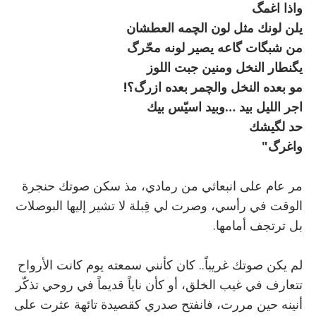
واذا اغمگ
يلن لونك مثل لون الچمه العطشان
من شبگات گاعه يصير لونه محّرگ
يگنطار النخل ومنين جبت اللوز
مو بعده النخل والچمر بعده ازرگ؟!
اجر الليل بيد …وبيد اسيّس بيك
حد لگيشك
واغرگ"
مر عام على انبعاثي من رمادي، مذ سكن صوتك حنجرة
الوقت في رأسي، وصرت لي قِبلة لا تشير إليها البوصلات
بل ترتجف أمامها.
لم يكن صوتك غريباً.. كان كأنني سمعته يوم كانت الأرواح
تتعارف في غيب الخلق، أو كأن ناياً قديماً في روحي تذكّر
أنينه حين مررت، فانفتح صدري كقصيدة تائهة عثرت على