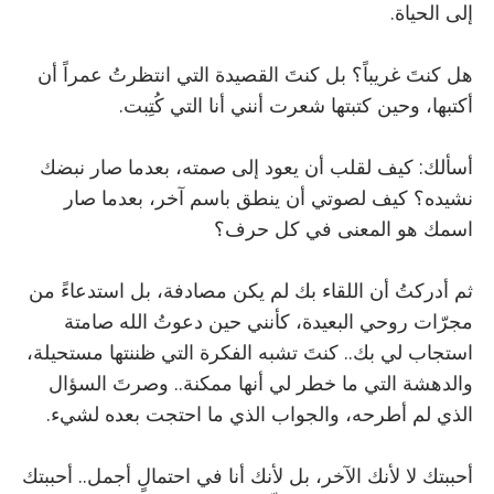
إلى الحياة.
هل كنتَ غريباً؟ بل كنتَ القصيدة التي انتظرتُ عمراً أن
أكتبها، وحين كتبتها شعرت أنني أنا التي كُتِبت.
أسألك: كيف لقلب أن يعود إلى صمته، بعدما صار نبضك
نشيده؟ كيف لصوتي أن ينطق باسم آخر، بعدما صار
اسمك هو المعنى في كل حرف؟
ثم أدركتُ أن اللقاء بك لم يكن مصادفة، بل استدعاءً من
مجرّات روحي البعيدة، كأنني حين دعوتُ الله صامتة
استجاب لي بك.. كنتَ تشبه الفكرة التي ظننتها مستحيلة،
والدهشة التي ما خطر لي أنها ممكنة.. وصرتَ السؤال
الذي لم أطرحه، والجواب الذي ما احتجت بعده لشيء.
أحببتك لا لأنك الآخر، بل لأنك أنا في احتمالٍ أجمل.. أحببتك