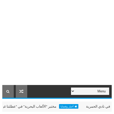
دي الحمرية
مختبر "الألعاب البحرية" في "عطلتنا غير" بالحمرية
أخبار وقضايا