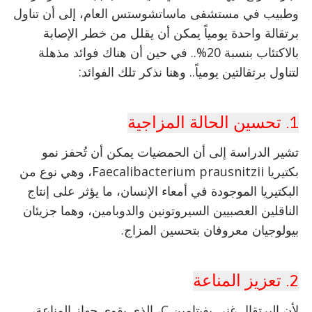
وطبيب في مستشفى ماساتشوستس العام، إلى أن تناول
برتقالة واحدة يومياً يمكن أن يقلل من خطر الإصابة
بالاكتئاب بنسبة 20%.. في حين أن هناك فوائد مذهلة
لتناول برتقالتين يومياً.. وهنا نذكر تلك الفوائد:
1. تحسين الحالة المزاجية
تشير الدراسة إلى أن الحمضيات يمكن أن تُحفز نمو
بكتيريا Faecalibacterium prausnitzii، وهي نوع من
البكتيريا الموجودة في أمعاء الإنسان، ما يؤثر على إنتاج
الناقلين العصبيين السيروتونين والدوبامين، وهما جزيئان
بيولوجيان معروفان بتحسين المزاج.
2. تعزيز المناعة
لأن البرتقال غني بفيتامين C، الذي يقوي جهاز المناعة،