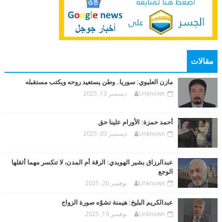
مقالات
مازن العليوي: سوريا.. وطن يستعيد روحه ويكتب مستقبله
Unknown
ديسمبر 10, 2025
أحمد حمزة: الأورام علينا حق
Unknown
ديسمبر 03, 2025
عبدالرزاق بشير الهويدي: الرقة أم المدن، لا تنكسر مهما أثقلها
الوجع
Unknown
نوفمبر 26, 2025
عبدالكريم البليخ: هيمنة تشوّه صورة الزواج
Unknown
نوفمبر 19, 2025