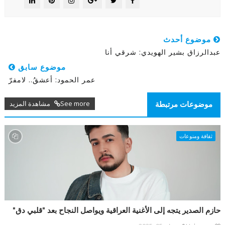
موضوع أحدث
عبدالرزاق بشير الهويدي: شرقي أنا
موضوع سابق
عمر الحمود: أعشقُ.. لامفرّ
See more مشاهدة المزيد
موضوعات مرتبطة
ثقافة ومنوعات
حازم الصدير يتجه إلى الأغنية العراقية ويواصل النجاح بعد "قلبي دق"