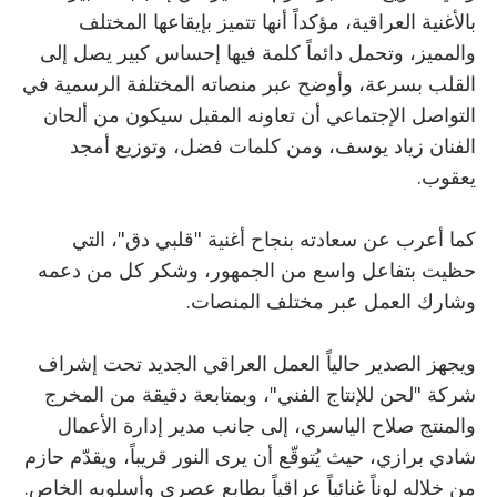
بالأغنية العراقية، مؤكداً أنها تتميز بإيقاعها المختلف
والمميز، وتحمل دائماً كلمة فيها إحساس كبير يصل إلى
القلب بسرعة، وأوضح عبر منصاته المختلفة الرسمية في
التواصل الإجتماعي أن تعاونه المقبل سيكون من ألحان
الفنان زياد يوسف، ومن كلمات فضل، وتوزيع أمجد
يعقوب.
كما أعرب عن سعادته بنجاح أغنية "قلبي دق"، التي
حظيت بتفاعل واسع من الجمهور، وشكر كل من دعمه
وشارك العمل عبر مختلف المنصات.
ويجهز الصدير حالياً العمل العراقي الجديد تحت إشراف
شركة "لحن للإنتاج الفني"، وبمتابعة دقيقة من المخرج
والمنتج صلاح الياسري، إلى جانب مدير إدارة الأعمال
شادي برازي، حيث يُتوقّع أن يرى النور قريباً، ويقدّم حازم
من خلاله لوناً غنائياً عراقياً بطابع عصري وأسلوبه الخاص.