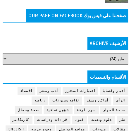
صفحتنا على فيس بوك OUR PAGE ON FACEBOOK
الأرشيف ARCHIVE
الأقسام والتسميات
أخبار وقضايا
اختيارات المحرر
أدب وشعر
اقتصاد
الرأي
أماكن وسفر
ثقافة ومنوعات
رياضة
ساحة الحوار
سور الرقة
شؤون ثقافية
صحة وجمال
ظز
علوم وتقنية
فنون
قراءات ودراسات
كاريكاتير
مقالات
منوعات
مواقع التواصل
وجوه عربية
ENGLISH