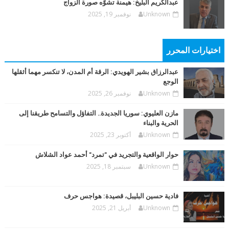
عبدالكريم البليخ: هيمنة تشوّه صورة الزواج
Unknown
نوفمبر 19, 2025
اختيارات المحرر
عبدالرزاق بشير الهويدي: الرقة أم المدن، لا تنكسر مهما أثقلها
الوجع
Unknown
نوفمبر 26, 2025
مازن العليوي: سوريا الجديدة.. التفاؤل والتسامح طريقنا إلى
الحرية والبناء
Unknown
أكتوبر 23, 2025
حوار الواقعية والتجريد في "تمرد" أحمد عواد الشلاش
Unknown
سبتمبر 18, 2025
فادية حسين البليبل، قصيدة: هواجس حرف
Unknown
أبريل 21, 2025