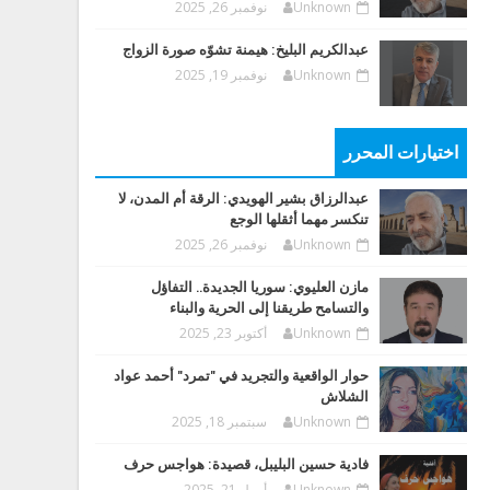
Unknown
نوفمبر 26, 2025
عبدالكريم البليخ: هيمنة تشوّه صورة الزواج
Unknown
نوفمبر 19, 2025
اختيارات المحرر
عبدالرزاق بشير الهويدي: الرقة أم المدن، لا
تنكسر مهما أثقلها الوجع
Unknown
نوفمبر 26, 2025
مازن العليوي: سوريا الجديدة.. التفاؤل
والتسامح طريقنا إلى الحرية والبناء
Unknown
أكتوبر 23, 2025
حوار الواقعية والتجريد في "تمرد" أحمد عواد
الشلاش
Unknown
سبتمبر 18, 2025
فادية حسين البليبل، قصيدة: هواجس حرف
Unknown
أبريل 21, 2025