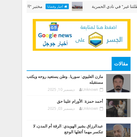
في نادي الحمرية
مختبر "الألعاب البحرية" في "عطلتنا
أخبار وقضايا
مقالات
مازن العليوي: سوريا.. وطن يستعيد روحه ويكتب
مستقبله
Unknown
ديسمبر 10, 2025
أحمد حمزة: الأورام علينا حق
Unknown
ديسمبر 03, 2025
عبدالرزاق بشير الهويدي: الرقة أم المدن، لا
تنكسر مهما أثقلها الوجع