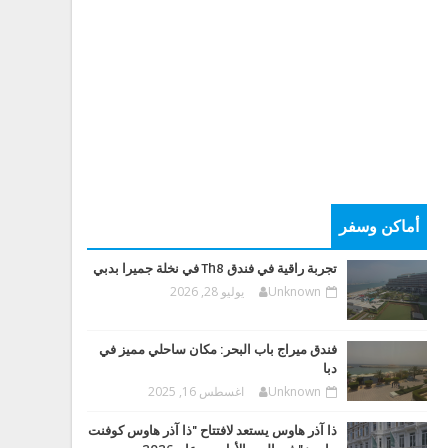
أماكن وسفر
تجربة راقية في فندق Th8 في نخلة جميرا بدبي
Unknown
يوليو 28, 2026
فندق ميراج باب البحر: مكان ساحلي مميز في
دبا
Unknown
اغسطس 16, 2025
ذا آذر هاوس يستعد لافتتاح "ذا آذر هاوس كوفنت