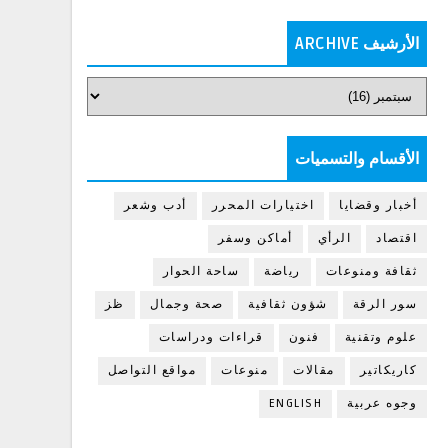
الأرشيف ARCHIVE
الأقسام والتسميات
أخبار وقضايا
اختيارات المحرر
أدب وشعر
اقتصاد
الرأي
أماكن وسفر
ثقافة ومنوعات
رياضة
ساحة الحوار
سور الرقة
شؤون ثقافية
صحة وجمال
ظز
علوم وتقنية
فنون
قراءات ودراسات
كاريكاتير
مقالات
منوعات
مواقع التواصل
وجوه عربية
ENGLISH