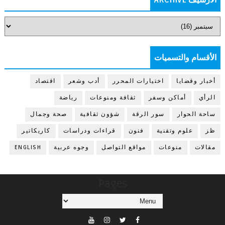
الأقسام والتسميات
أخبار وقضايا
اختيارات المحرر
أدب وشعر
اقتصاد
الرأي
أماكن وسفر
ثقافة ومنوعات
رياضة
ساحة الحوار
سور الرقة
شؤون ثقافية
صحة وجمال
ظز
علوم وتقنية
فنون
قراءات ودراسات
كاريكاتير
مقالات
منوعات
مواقع التواصل
وجوه عربية
ENGLISH
Pages