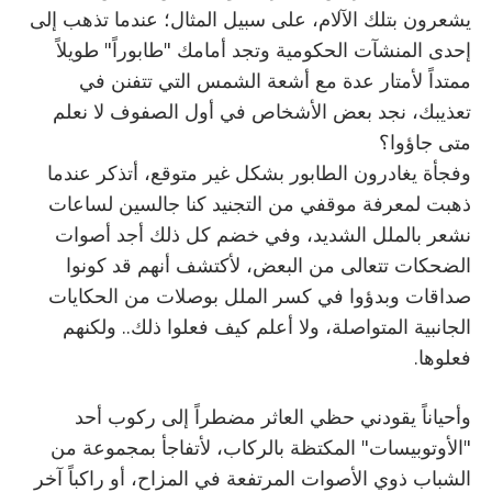
يشعرون بتلك الآلام، على سبيل المثال؛ عندما تذهب إلى
إحدى المنشآت الحكومية وتجد أمامك "طابوراً" طويلاً
ممتداً لأمتار عدة مع أشعة الشمس التي تتفنن في
تعذيبك، نجد بعض الأشخاص في أول الصفوف لا نعلم
متى جاؤوا؟
وفجأة يغادرون الطابور بشكل غير متوقع، أتذكر عندما
ذهبت لمعرفة موقفي من التجنيد كنا جالسين لساعات
نشعر بالملل الشديد، وفي خضم كل ذلك أجد أصوات
الضحكات تتعالى من البعض، لأكتشف أنهم قد كونوا
صداقات وبدؤوا في كسر الملل بوصلات من الحكايات
الجانبية المتواصلة، ولا أعلم كيف فعلوا ذلك.. ولكنهم
فعلوها.
وأحياناً يقودني حظي العاثر مضطراً إلى ركوب أحد
"الأوتوبيسات" المكتظة بالركاب، لأتفاجأ بمجموعة من
الشباب ذوي الأصوات المرتفعة في المزاح، أو راكباً آخر