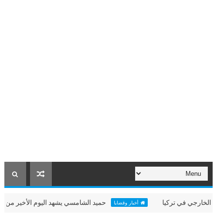
جي في تركيا
حميد الشامسي يشهد اليوم الأخير من "عطلتنا غي
أخبار وقضايا