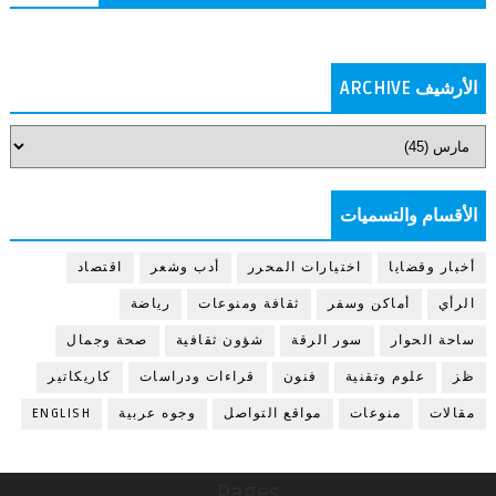
الأرشيف ARCHIVE
الأقسام والتسميات
أخبار وقضايا
اختيارات المحرر
أدب وشعر
اقتصاد
الرأي
أماكن وسفر
ثقافة ومنوعات
رياضة
ساحة الحوار
سور الرقة
شؤون ثقافية
صحة وجمال
ظز
علوم وتقنية
فنون
قراءات ودراسات
كاريكاتير
مقالات
منوعات
مواقع التواصل
وجوه عربية
ENGLISH
Pages