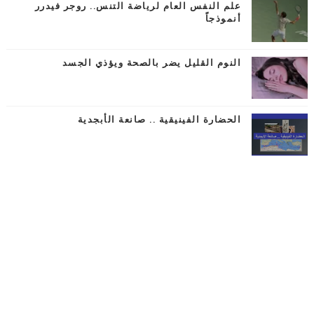
علم النفس العام لرياضة التنس.. روجر فيدرر
أنموذجاً
النوم القليل يضر بالصحة ويؤذي الجسد
الحضارة الفينيقية .. صانعة الأبجدية