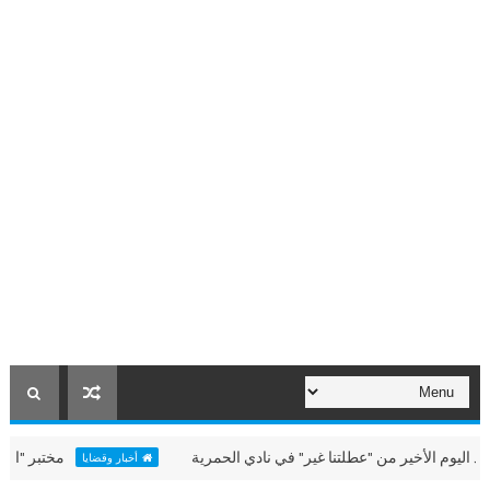
لأخير من "عطلتنا غير" في نادي الحمرية
مختبر "الألعاب البح
أخبار وقضايا