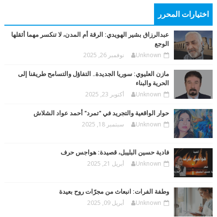
اختيارات المحرر
عبدالرزاق بشير الهويدي: الرقة أم المدن، لا تنكسر مهما أثقلها
الوجع
Unknown
نوفمبر 26, 2025
مازن العليوي: سوريا الجديدة.. التفاؤل والتسامح طريقنا إلى
الحرية والبناء
Unknown
أكتوبر 23, 2025
حوار الواقعية والتجريد في "تمرد" أحمد عواد الشلاش
Unknown
سبتمبر 18, 2025
فادية حسين البليبل، قصيدة: هواجس حرف
Unknown
أبريل 21, 2025
وطفة الفرات: انبعاث من مجرّات روح بعيدة
Unknown
أبريل 09, 2025