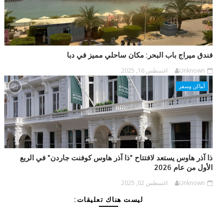
فندق ميراج باب البحر: مكان ساحلي مميز في دبا
Unknown
اغسطس 16, 2025
أماكن وسفر
ذا آذر هاوس يستعد لافتتاح "ذا آذر هاوس كوفنت جاردن" في الربع
الأول من عام 2026
Unknown
اغسطس 02, 2025
ليست هناك تعليقات: