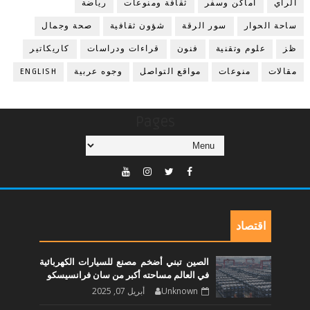
الرأي
أماكن وسفر
ثقافة ومنوعات
رياضة
ساحة الحوار
سور الرقة
شؤون ثقافية
صحة وجمال
ظز
علوم وتقنية
فنون
قراءات ودراسات
كاريكاتير
مقالات
منوعات
مواقع التواصل
وجوه عربية
ENGLISH
Pages
اقتصاد
الصين تبني أضخم مصنع للسيارات الكهربائية
في العالم مساحته أكبر من سان فرانسيسكو
Unknown
أبريل 07, 2025