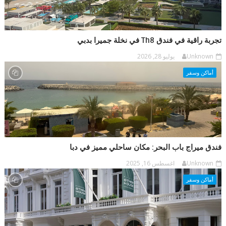
تجربة راقية في فندق Th8 في نخلة جميرا بدبي
Unknown
يوليو 28, 2026
أماكن وسفر
فندق ميراج باب البحر: مكان ساحلي مميز في دبا
Unknown
اغسطس 16, 2025
أماكن وسفر