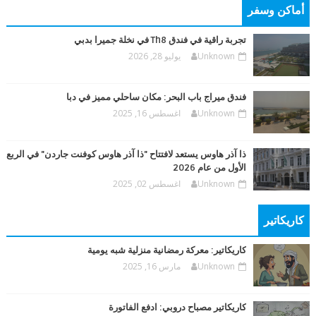
أماكن وسفر
تجربة راقية في فندق Th8 في نخلة جميرا بدبي
Unknown
يوليو 28, 2026
فندق ميراج باب البحر: مكان ساحلي مميز في دبا
Unknown
اغسطس 16, 2025
ذا آذر هاوس يستعد لافتتاح "ذا آذر هاوس كوفنت جاردن" في الربع
الأول من عام 2026
Unknown
اغسطس 02, 2025
كاريكاتير
كاريكاتير: معركة رمضانية منزلية شبه يومية
Unknown
مارس 16, 2025
كاريكاتير مصباح دروبي: ادفع الفاتورة