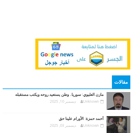
مقالات
مازن العليوي: سوريا.. وطن يستعيد روحه ويكتب مستقبله
Unknown
ديسمبر 10, 2025
أحمد حمزة: الأورام علينا حق
Unknown
ديسمبر 03, 2025