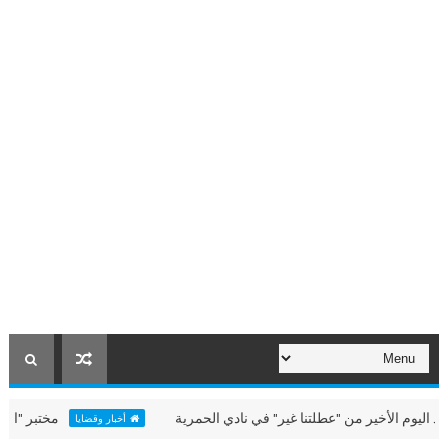
لأخير من "عطلتنا غير" في نادي الحمرية
مختبر "الألعاب البح
أخبار وقضايا