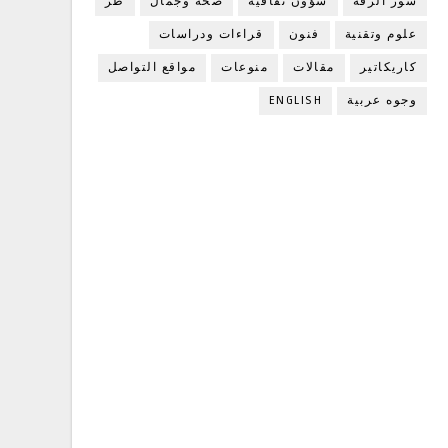
سور الرقة
شؤون ثقافية
صحة وجمال
ظز
علوم وتقنية
فنون
قراءات ودراسات
كاريكاتير
مقالات
منوعات
مواقع التواصل
وجوه عربية
ENGLISH