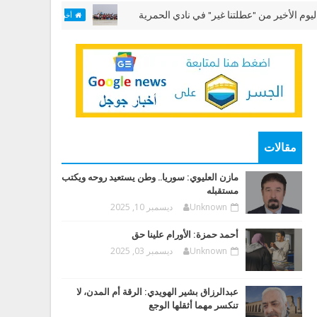
ر من "عطلتنا غير" في نادي الحمرية
مختبر "الألعاب 
أخبار وقضايا
مقالات
مازن العليوي: سوريا.. وطن يستعيد روحه ويكتب
مستقبله
Unknown
ديسمبر 10, 2025
أحمد حمزة: الأورام علينا حق
Unknown
ديسمبر 03, 2025
عبدالرزاق بشير الهويدي: الرقة أم المدن، لا
تنكسر مهما أثقلها الوجع