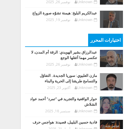
Unknown
نوفمبر 26, 2025
عبدالكريم البليخ: هيمنة تشوّه صورة الزواج
Unknown
نوفمبر 19, 2025
اختيارات المحرر
عبدالرزاق بشير الهويدي: الرقة أم المدن، لا
تنكسر مهما أثقلها الوجع
Unknown
نوفمبر 26, 2025
مازن العليوي: سوريا الجديدة.. التفاؤل
والتسامح طريقنا إلى الحرية والبناء
Unknown
أكتوبر 23, 2025
حوار الواقعية والتجريد في "تمرد" أحمد عواد
الشلاش
Unknown
سبتمبر 18, 2025
فادية حسين البليبل، قصيدة: هواجس حرف
Unknown
أبريل 21, 2025