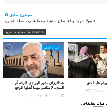
موضوع سابق
فابيولا بدوي: وداعاً صلاح ستيتية بعدما غادرت حفلة الجنون
See more مشاهدة المزيد
اختيارات المحرر
ورام علينا حق
عبدالرزاق بشير الهويدي: الرقة أم
المدن، لا تنكسر مهما أثقلها الوجع
ديسمبر 03, 2025
Unknown
نوفمبر 26, 2025
هناك تعليقات: