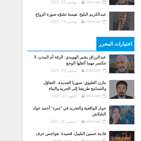
Unknown
نوفمبر 26, 2025
عبدالكريم البليخ: هيمنة تشوّه صورة الزواج
Unknown
نوفمبر 19, 2025
اختيارات المحرر
عبدالرزاق بشير الهويدي: الرقة أم المدن، لا
تنكسر مهما أثقلها الوجع
Unknown
نوفمبر 26, 2025
مازن العليوي: سوريا الجديدة.. التفاؤل
والتسامح طريقنا إلى الحرية والبناء
Unknown
أكتوبر 23, 2025
حوار الواقعية والتجريد في "تمرد" أحمد عواد
الشلاش
Unknown
سبتمبر 18, 2025
فادية حسين البليبل، قصيدة: هواجس حرف
Unknown
أبريل 21, 2025