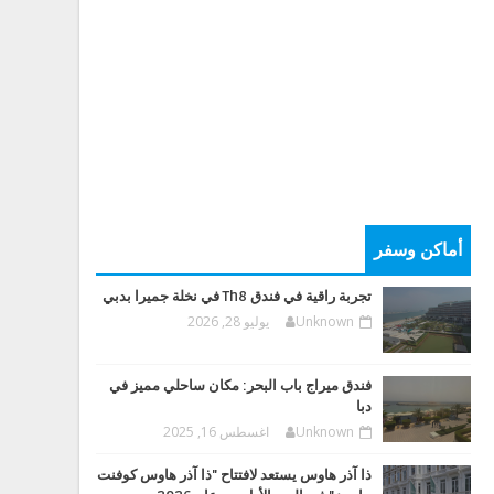
أماكن وسفر
تجربة راقية في فندق Th8 في نخلة جميرا بدبي
Unknown
يوليو 28, 2026
فندق ميراج باب البحر: مكان ساحلي مميز في
دبا
Unknown
اغسطس 16, 2025
ذا آذر هاوس يستعد لافتتاح "ذا آذر هاوس كوفنت