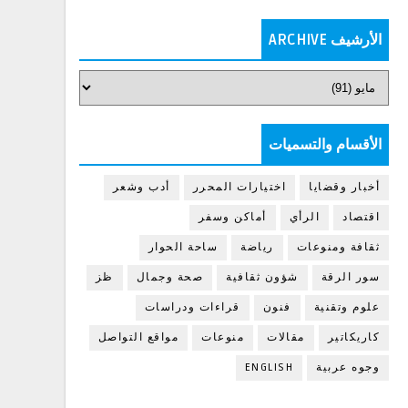
الأرشيف ARCHIVE
الأقسام والتسميات
أخبار وقضايا
اختيارات المحرر
أدب وشعر
اقتصاد
الرأي
أماكن وسفر
ثقافة ومنوعات
رياضة
ساحة الحوار
سور الرقة
شؤون ثقافية
صحة وجمال
ظز
علوم وتقنية
فنون
قراءات ودراسات
كاريكاتير
مقالات
منوعات
مواقع التواصل
وجوه عربية
ENGLISH