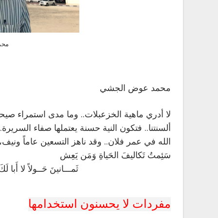
محم
محمد عوض الجشي
لا أدري ماهية الخزعبلات.. وما مدى استمراء صيحا
ألسنتنا.. فتكون النية حسنة يعتملها صفاء السري
الله في عمر فلان.. وقد ناهز التسعين عاماً ونيف
سَئِمتُ تَكاليفَ الحَياةِ وَمَن يَعِش
ثَمـــانينَ حَــولاً لا أَبا لَكَ يَسـ
مفردات لا يحسنون استخدامها