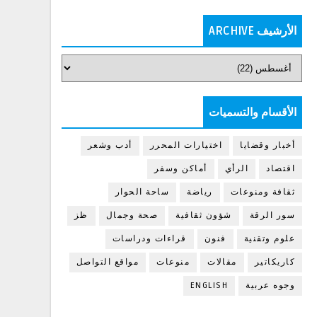
الأرشيف ARCHIVE
الأقسام والتسميات
أخبار وقضايا
اختيارات المحرر
أدب وشعر
اقتصاد
الرأي
أماكن وسفر
ثقافة ومنوعات
رياضة
ساحة الحوار
سور الرقة
شؤون ثقافية
صحة وجمال
ظز
علوم وتقنية
فنون
قراءات ودراسات
كاريكاتير
مقالات
منوعات
مواقع التواصل
وجوه عربية
ENGLISH