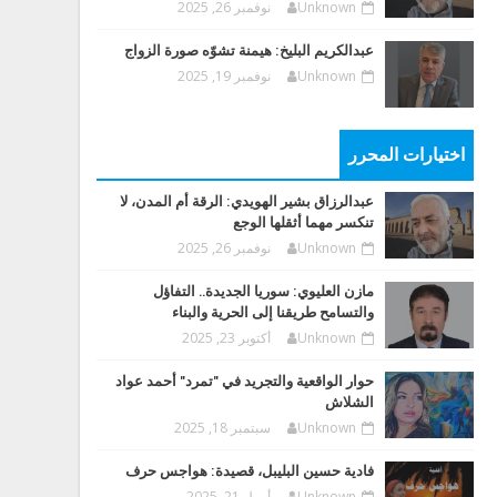
Unknown
نوفمبر 26, 2025
عبدالكريم البليخ: هيمنة تشوّه صورة الزواج
Unknown
نوفمبر 19, 2025
اختيارات المحرر
عبدالرزاق بشير الهويدي: الرقة أم المدن، لا
تنكسر مهما أثقلها الوجع
Unknown
نوفمبر 26, 2025
مازن العليوي: سوريا الجديدة.. التفاؤل
والتسامح طريقنا إلى الحرية والبناء
Unknown
أكتوبر 23, 2025
حوار الواقعية والتجريد في "تمرد" أحمد عواد
الشلاش
Unknown
سبتمبر 18, 2025
فادية حسين البليبل، قصيدة: هواجس حرف
Unknown
أبريل 21, 2025