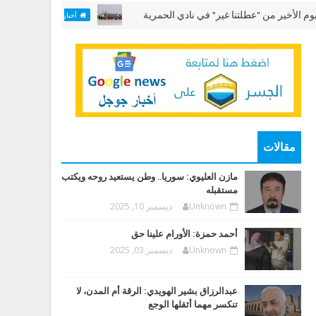
من "عطلتنا غير" في نادي الحمرية
مختبر "الألعاب ال
أخبار وقضايا
مقالات
مازن العليوي: سوريا.. وطن يستعيد روحه ويكتب
مستقبله
Unknown
ديسمبر 10, 2025
أحمد حمزة: الأورام علينا حق
Unknown
ديسمبر 03, 2025
عبدالرزاق بشير الهويدي: الرقة أم المدن، لا
تنكسر مهما أثقلها الوجع