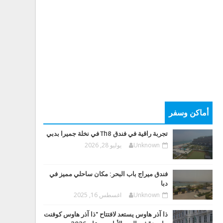
أماكن وسفر
تجربة راقية في فندق Th8 في نخلة جميرا بدبي
Unknown
يوليو 28, 2026
فندق ميراج باب البحر: مكان ساحلي مميز في
دبا
Unknown
اغسطس 16, 2025
ذا آذر هاوس يستعد لافتتاح "ذا آذر هاوس كوفنت