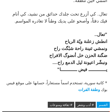
اسمي حين تنطقه..
تعال.. كي أزرع تحت جلدك حدائق من نشيد، كي أنام
فيك دفئاً، وأصحو على يديك وطناً لا تغادره المواسم.
"تعال..
انطش زعلنة ويّة الرياح
ونمشي ثنينة راحة شبُگت راح
ضگنة الحزن خل أنضوگ الافراح
ونبشّر اعيونة ليل الدمع راح….
يــــــــــــــ فيض ـــــــــــــا"
* كاتبة سورية، تستخدم اسماً مستعاراً، حسابها على موقع فيس
بوك
وطفة الفرات
القسم
# أدب وشعر
# ثقافة ومنوعات