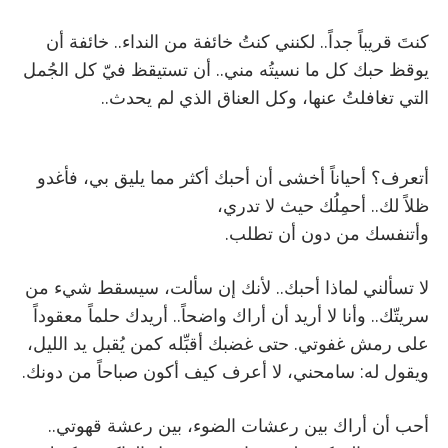
كنتَ قريباً جداً.. لكنني كنتُ خائفة من النداء.. خائفة أن
يوقظ حبك كل ما نسيتُه مني.. أن تستيقظ فيّ كل الجُمل
التي تغافلتُ عنها، وكل العناق الذي لم يحدث..
أتعرف؟ أحياناً أخشى أن أحبك أكثر مما يليق بي، فأغدو
ظلاً لك.. أحمِلُك حيث لا تدري،
وأتنفسك من دون أن تطلب.
لا تسألني لماذا أحبك.. لأنك إن سألت، سيسقط شيء من
سريتّك.. وأنا لا أريد أن أراك واضحاً.. أريدك حلماً معقوداً
على رمش غفوتي. حتى غضبك أقبِّله كمن يُقبل يد الليل،
ويقول له: سامحني، لا أعرف كيف أكون صباحاً من دونك.
أحب أن أراك بين رعشات الضوء، بين رعشة قهوتي..