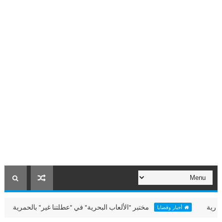
مختبر "الألعاب البحرية" في "عطلتنا غير" بالحمرية
أخبار وقضايا
GLISH