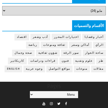
الأقسام والتسميات
أخبار وقضايا
اختيارات المحرر
أدب وشعر
اقتصاد
الرأي
أماكن وسفر
ثقافة ومنوعات
رياضة
ساحة الحوار
سور الرقة
شؤون ثقافية
صحة وجمال
ظز
علوم وتقنية
فنون
قراءات ودراسات
كاريكاتير
مقالات
منوعات
مواقع التواصل
وجوه عربية
ENGLISH
Pages