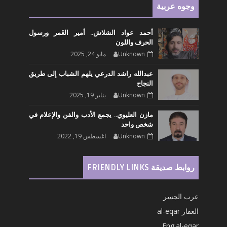
وجوه عربية
أحمد عواد الشلاش.. أمير الغَمر ورسول
الحرف واللون
Unknown
مايو 24, 2025
عبدالله راشد الدرعي يلهم الشباب إلى طريق
النجاح
Unknown
يناير 19, 2025
مازن العليوي.. يجمع الأدب والفن والإعلام في
شخص واحد
Unknown
اغسطس 19, 2022
روابط صديقة FRIENDLY LINKS
عرب الجسر
العقار al-eqar
Eng.al-eqar