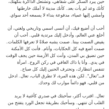
حين يبرد السكر على شفاهي، وتشتعل الذاكرة بنكهتك،
كأنك وعد لم يأت بعد.. كأنك مدينة لا أملك خارطتها
وأمشي إليها عمياء، مدفوعة بنداء لا يسمعه أحد سواي.
أحب أن أضيع فيك، أن أنسى اسمي وتاريخي ولغتي، أن
أخلع عني العالم، وأدخل إليك مرتدية قلبي.. أحب أن
يفيض الصمت بيننا.. صمت يشبه صلاةً لا تعرفها الكلمات..
صمت أضع فيه كل الحكايات، وأنام.. فأنت كل الأمكنة
حين تضيق بي المدن، وأنت كل الأزمنة حين يجف الوقت
في يدي.. وأنا يا ذاك الغافي في ركن الروح.. امرأة
تتنفس انتظارك، وتحترف الحنين إليك كل صباح..
فـــ"تعال".. لكن هذه المرة، لا تطرق الباب، تعال.. ادخل
من قلبي، فهو دائماً موارب لك وحدك.
تعال.. اقترب أكثر، سأخبئك في صدري كأغنية لا يريد
القلب أن تنتهي.. وسأحبك بطريقة تجعل الورد يتفتح من