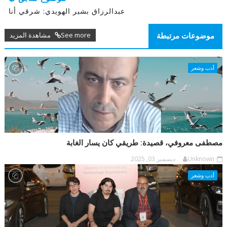
عبدالرزاق بشير الهويدي: شرقي أنا
See more مشاهدة المزيد
موضوعات مرتبطة
أدب وشعر
مصطفى معروفي، قصيدة: طريقي كان يسار الغابة
Unknown
ديسمبر 03, 2025
أدب وشعر