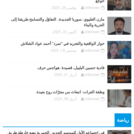
الوجع
Unknown
نوفمبر 26, 2025
مازن العليوي: سوريا الجديدة.. التفاؤل والتسامح طريقنا إلى
الحرية والبناء
Unknown
أكتوبر 23, 2025
حوار الواقعية والتجريد في "تمرد" أحمد عواد الشلاش
Unknown
سبتمبر 18, 2025
فادية حسين البليبل، قصيدة: هواجس حرف
Unknown
أبريل 21, 2025
وطفة الفرات: انبعاث من مجرّات روح بعيدة
Unknown
أبريل 09, 2025
رياضة
في اجتماعه الأول للموسم الجديد.. الحمرية يضع خارطة طريق