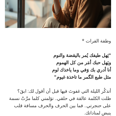
وطفة الفرات *
"يَهل طيفك يُمر باليقضة والنوم
ويَهل حبك أمَر من كل الهموم
أنا أدري بك وَفي وما ياخذك لوم
مثل طبع الگمر ما تاخذة غيوم"
أتذكُر الليلة التي غفوتَ فيها قبل أن أقول لك: ابقَ؟
ظلت الكلمة عالقة في حلقي.. تؤلمني كلما مرَّتْ نسمة
على حنجرتي.. فما بين الحرف والحرف مسافة قلب
ينبض لمناداتك.