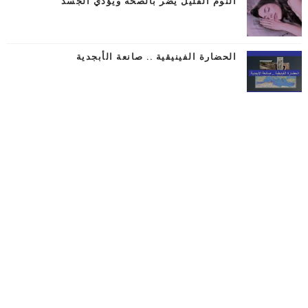
النوم القليل يضر بالصحة ويؤذي الجسد
الحضارة الفينيقية .. صانعة الأبجدية